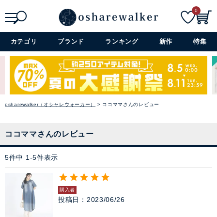
閉じる
0
検索
詳細検索+
カテゴリ
ブランド
ランキング
新作
特集
osharewalker（オシャレウォーカー）
ココママさんのレビュー
ココママさんのレビュー
5
件中
1
-
5
件表示
購入者
投稿日
2023/06/26