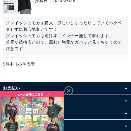
投稿日
2023/06/25
グレイッシュモカを購入、涼しいしゆったりしていてベタベ
タせずに着心地良いです！

グレイッシュモカは透けずにインナー無しで着れます。

首元が結構広いので、屈むと胸元がガバッと見えちゃうので
注意です。
5
件中
1
-
5
件表示
お支払い
配送・送料
お買い物について
その他