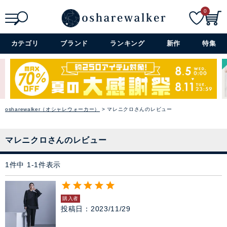
0
パーカー
検索
詳細検索+
カテゴリ
ブランド
ランキング
新作
特集
スウェット
バイヤーおすすめのセレクシ
ベスト
ョン
シーズンのトレンドと着心地の
カーディガン
良さを大切に、オシャレウォー
osharewalker（オシャレウォーカー）
マレニクロさんのレビュー
カーのバイヤーが厳選したアイ
テムをラインナップ。
パンツ
→ アイテムを探す
マレニクロさんのレビュー
スカート
1
件中
1
-
1
件表示
閉じる
ワンピース
購入者
ぺチコート
投稿日
2023/11/29