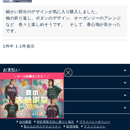
アウター
細かい部分のデザインが気に入り購入しました。

袖の折り返し、ボタンのデザイン、オーガンジーのアレンジ
コーデセット・セットアイテム
など　色々と楽しめそうです。　そして　着心地が良かった
です。
シューズ
1
件中
1
-
1
件表示
バッグ
アクセサリー
お支払い
ファッション雑貨
配送・送料
お買い物について
セレモニー・オケージョン
その他
アイテム特集
会社概要
特定商取引法に基づく表示
プライバシーポリシー
私たちのサステナビリティ
採用情報
アフィリエイト
SALE