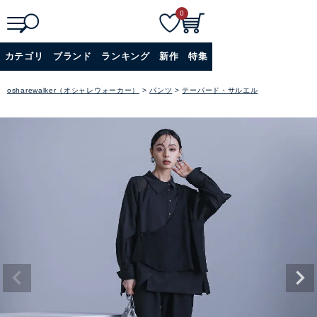
0
検
詳細検索
カテゴリ
ブランド
ランキング
新作
特集
索
+
osharewalker（オシャレウォーカー）
パンツ
テーパード・サルエル