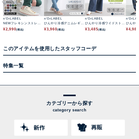
n'OrLABEL
n'OrLABEL
n'OrLABEL
n'OrLA
NEWフレキシンストレッ
ひんやり冷感デニムレギパ
ひんやり冷感ワイドストレ
ひんや
チレギパン
ン
ートデニムパンツ
ーパン
¥
2,990
¥
3,960
¥
3,485
¥
4,98
(税込)
(税込)
(税込)
このアイテムを使用したスタッフコーデ
特集一覧
カテゴリーから探す
category search