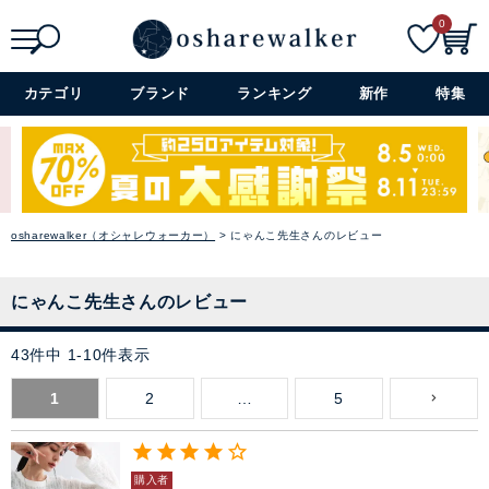
0
検索
詳細検索+
カテゴリ
ブランド
ランキング
新作
特集
osharewalker（オシャレウォーカー）
にゃんこ先生さんのレビュー
にゃんこ先生さんのレビュー
43
件中
1
-
10
件表示
1
2
…
5
購入者