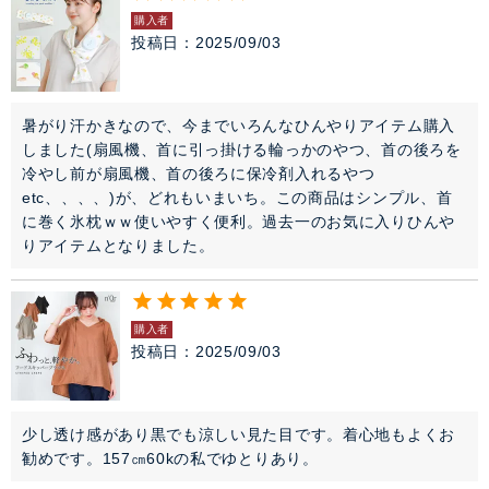
購入者
投稿日
2025/09/03
暑がり汗かきなので、今までいろんなひんやりアイテム購入
しました(扇風機、首に引っ掛ける輪っかのやつ、首の後ろを
冷やし前が扇風機、首の後ろに保冷剤入れるやつ
etc、、、、)が、どれもいまいち。この商品はシンプル、首
に巻く氷枕ｗｗ使いやすく便利。過去一のお気に入りひんや
りアイテムとなりました。
購入者
投稿日
2025/09/03
少し透け感があり黒でも涼しい見た目です。着心地もよくお
勧めです。157㎝60kの私でゆとりあり。