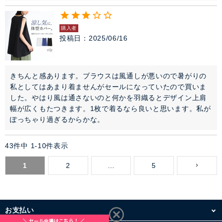
購入者
投稿日
2025/06/16
きちんと感あります。ブラウスは風通しが悪いので暑がりの
私としてはあまり着ませんがセールになっていたので買いま
した。やはり風は通さないのと何かを羽織るとデザイン上肩
幅が広くもたつきます。1枚で着るなら良いと思います。私が
ぽっちゃり過ぎるからかな。
43
件中
1
-
10
件表示
1
2
…
5
お支払い