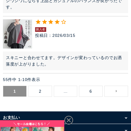
シワシワにならず上品とカジュアルのバランスが良かったで
す。
購入者
投稿日
2026/03/15
スキニーと合わせてます。デザインが変わっているのでお洒
落度が上がりました。
55
件中
1
-
10
件表示
1
2
…
6
お支払い
配送・送料