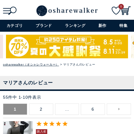
0
検索
詳細検索+
カテゴリ
ブランド
ランキング
新作
特集
osharewalker（オシャレウォーカー）
マリアさんのレビュー
マリアさんのレビュー
55
件中
1
-
10
件表示
1
2
…
6
購入者