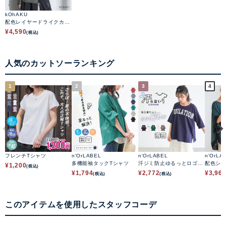
kOhAKU
配色レイヤードライクカッ
トソー
¥
4,590
(税込)
人気のカットソーランキング
1
2
3
4
フレンチTシャツ
n'OrLABEL
n'OrLABEL
n'OrLA
多機能袖タックTシャツ
汗ジミ防止ゆるっとロゴT
配色シ
¥
1,200
(税込)
シャツ
ップス
¥
1,794
¥
2,772
¥
3,96
(税込)
(税込)
このアイテムを使用したスタッフコーデ