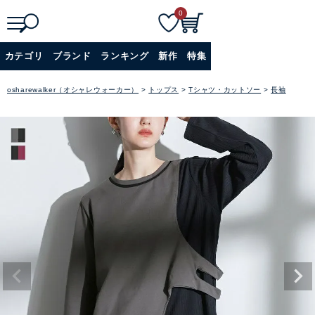
0
検
詳細検索
カテゴリ
ブランド
ランキング
新作
特集
索
+
osharewalker（オシャレウォーカー）
トップス
Tシャツ・カットソー
長袖