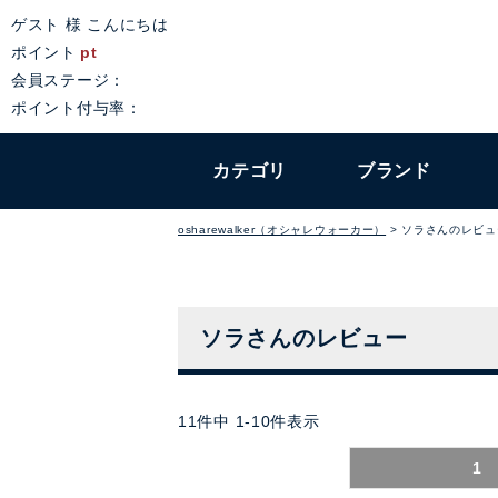
ゲスト 様 こんにちは
ポイント
pt
会員ステージ：
ポイント付与率：
カテゴリ
ブランド
osharewalker（オシャレウォーカー）
ソラさんのレビュ
ソラさんのレビュー
11
件中
1
-
10
件表示
1