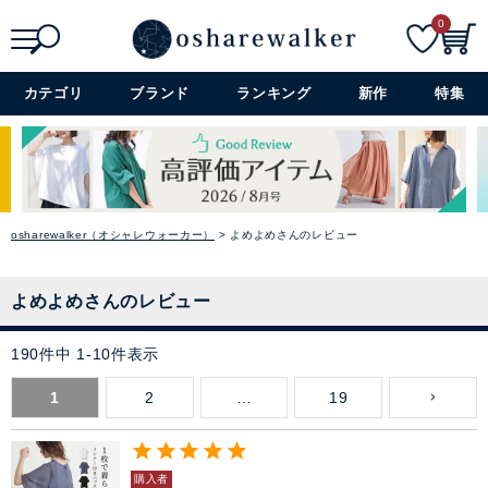
0
検索
詳細検索+
カテゴリ
ブランド
ランキング
新作
特集
osharewalker（オシャレウォーカー）
よめよめさんのレビュー
よめよめさんのレビュー
190
件中
1
-
10
件表示
1
2
…
19
購入者