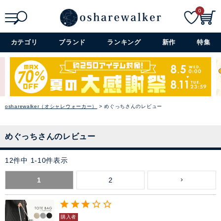
0
検索
詳細検索+
カテゴリ
ブランド
ランキング
新作
特集
osharewalker（オシャレウォーカー）
めぐっちさんのレビュー
めぐっちさんのレビュー
12
件中
1
-
10
件表示
1
2
購入者