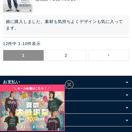
娘に購入しました。素材も気持ちよくデザインも気に入って
ます。
12
件中
1
-
10
件表示
1
2
お支払い
配送・送料
お買い物について
その他