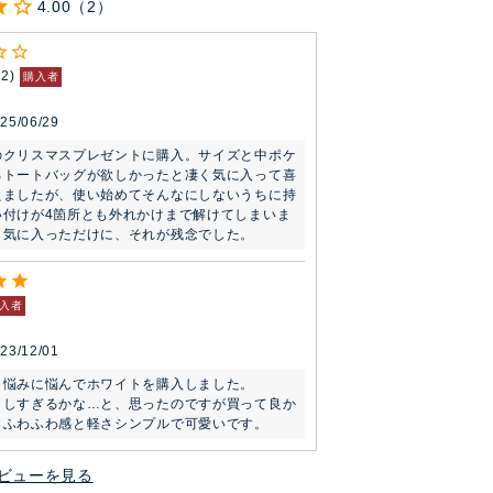
4.00
2
12
購入者
25/06/29
のクリスマスプレゼントに購入。サイズと中ポケ
るトートバッグが欲しかったと凄く気に入って喜
えましたが、使い始めてそんなにしないうちに持
い付けが4箇所とも外れかけまで解けてしまいま
く気に入っただけに、それが残念でした。
入者
23/12/01
悩みに悩んでホワイトを購入しました。

々しすぎるかな…と、思ったのですが買って良か
。ふわふわ感と軽さシンプルで可愛いです。
ビューを見る