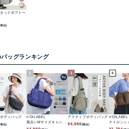
タックボアトー
(税込)
のバッグランキング
2
3
4
ボディバッグ
n'OrLABEL
アクティブボディバッグ
n'OrLABEL
風合いMサイズキャンバ
ナイロンシ
¥
4,980
(税込)
(税込)
ストートバッグ
グ