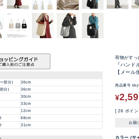
荷物がすっ
『ハンド
【メール
ー部分)
36cm
商品番号
bky
部分)
36cm
2,5
¥
30cm
33cm
[
26
ポイン
12cm
さ
68cm
お届
さ
31cm
カラー
サ
タ