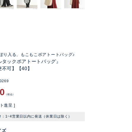
ぽり入る、もこもこボアトートバッグ♪
ルタックボアトートバッグ』
便不可】【40】
0269
90
税込
ト進呈 ]
け：1~4営業日以内に発送（休業日は除く）
イズ