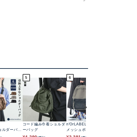
5
6
7
コード編み巾着ショルダ
n'OrLABEL
kOhAKU
ョルダーバッ
ーバッグ
メッシュポケットリュッ
フェイクレザ
クサック
ュック