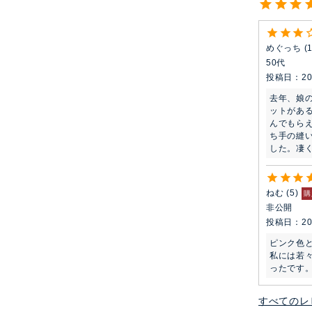
めぐっち
50代
投稿日
20
去年、娘
ットがあ
んでもら
ち手の縫
した。凄
ねむ
5
購
非公開
投稿日
20
ピンク色と
私には若
ったです
すべてのレ