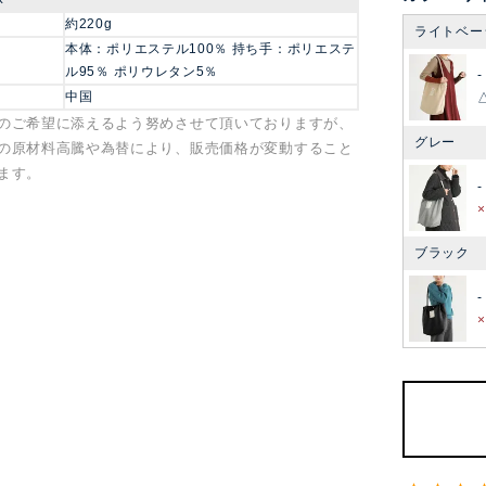
約220g
ライトベー
本体：ポリエステル100％ 持ち手：ポリエステ
ル95％ ポリウレタン5％
-
中国
のご希望に添えるよう努めさせて頂いておりますが、
グレー
の原材料高騰や為替により、販売価格が変動すること
ます。
-
ブラック
-