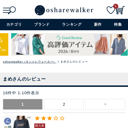
0
検索
詳細検索+
カテゴリ
ブランド
ランキング
新作
特集
osharewalker（オシャレウォーカー）
まめさんのレビュー
まめさんのレビュー
16
件中
1
-
10
件表示
1
2
購入者