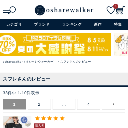
0
検索
詳細検索+
カテゴリ
ブランド
ランキング
新作
特集
osharewalker（オシャレウォーカー）
スフレさんのレビュー
スフレさんのレビュー
33
件中
1
-
10
件表示
1
2
…
4
購入者