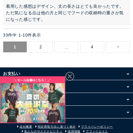
着用した感想はデザイン、丈の長さはとても良かったです。

ただ気になる点は他の方と同じでフードの収納時の重さが気
になった感じです。
33
件中
1
-
10
件表示
1
2
…
4
お支払い
配送・送料
お買い物について
その他
会社概要
特定商取引法に基づく表示
プライバシーポリシー
私たちのサステナビリティ
採用情報
アフィリエイト