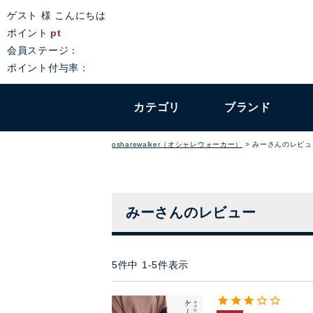
ゲスト 様 こんにちは
ポイント
pt
会員ステージ：
ポイント付与率：
カテゴリ
ブランド
osharewalker（オシャレウォーカー）
みーさんのレビュ
みーさんのレビュー
5
件中
1
-
5
件表示