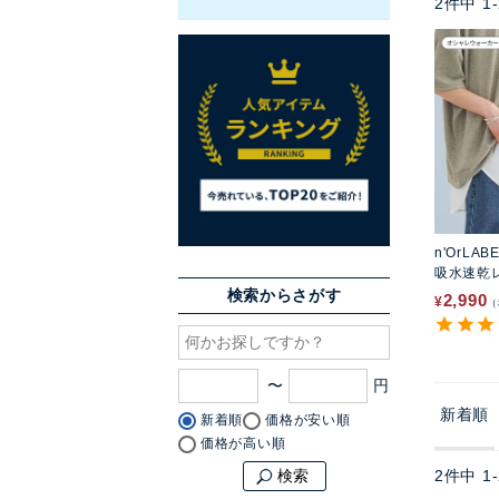
2
件中
1
-
n'OrLAB
吸水速乾
プ
検索からさがす
2,990
¥
〜
新着順
新着順
価格が安い順
価格が高い順
2
件中
1
-
検索