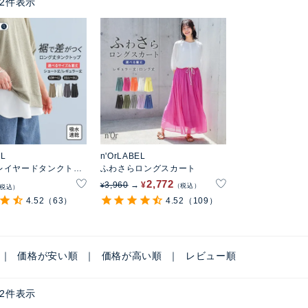
2
件表示
EL
n'OrLABEL
レイヤードタンクトッ
ふわさらロングスカート
2,772
3,960
¥
¥
税込
税込
4.52
（63）
4.52
（109）
価格が安い順
価格が高い順
レビュー順
2
件表示