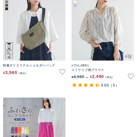
軽量ポリエステルショルダーバッグ
n'OrLABEL
ストライプ柄ブラウス
3,960
¥
税込
2,490
4,980
¥
¥
税込
4.60
（5）