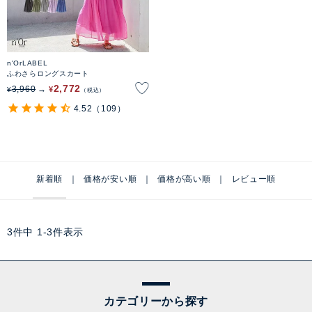
n'OrLABEL
ふわさらロングスカート
2,772
3,960
¥
¥
税込
4.52
（109）
新着順
価格が安い順
価格が高い順
レビュー順
3
件中
1
-
3
件表示
カテゴリーから探す