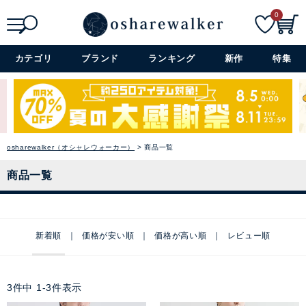
0
検索
詳細検索+
カテゴリ
ブランド
ランキング
新作
特集
osharewalker（オシャレウォーカー）
商品一覧
商品一覧
新着順
価格が安い順
価格が高い順
レビュー順
3
件中
1
-
3
件表示