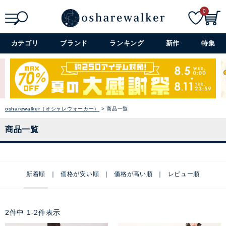
0
検索
詳細検索+
カテゴリ
ブランド
ランキング
新作
特集
osharewalker（オシャレウォーカー）
商品一覧
商品一覧
新着順
価格が安い順
価格が高い順
レビュー順
2
件中
1
-
2
件表示