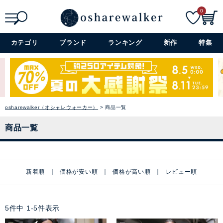
0
検索
詳細検索+
カテゴリ
ブランド
ランキング
新作
特集
osharewalker（オシャレウォーカー）
商品一覧
商品一覧
新着順
価格が安い順
価格が高い順
レビュー順
5
件中
1
-
5
件表示