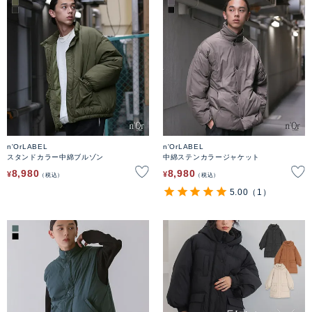
n'OrLABEL
n'OrLABEL
スタンドカラー中綿ブルゾン
中綿ステンカラージャケット
8,980
8,980
¥
¥
税込
税込
5.00
（1）