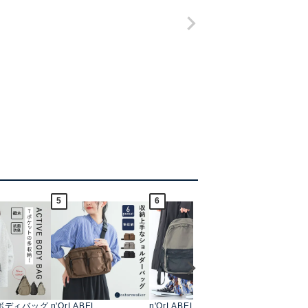
5
6
7
ボディバッグ
n'OrLABEL
n'OrLABEL
コード編み巾