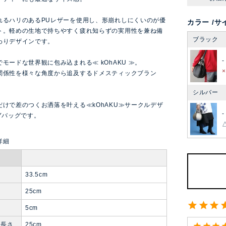
れるハリのあるPUレザーを使用し、形崩れしにくいのが優
カラー
サ
ト。軽めの生地で持ちやすく疲れ知らずの実用性を兼ね備
ブラック
わりデザインです。
-
モードな世界観に包み込まれる≪ kOhAKU ≫。
関係性を様々な角度から追及するドメスティックブラン
シルバー
だけで差のつくお洒落を叶える≪kOhAKU≫サークルデザ
-
Yバッグです。
33.5cm
25cm
5cm
ル長さ
25cm