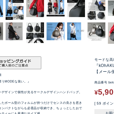
モードな高
『kOhA
【メール便
細
漂うMODEな装い。』
商品番号
be
5,9
¥
いデザインで個性が光るサークルデザインハンドバッグ。
したボール型のフォルムが持つだけでセンスの良さを惹き
[
59
ポイン
コンパクトながらも必需品が収納でき、ちょっとしたおで
お届
ーティーにも最適なサイズ感。