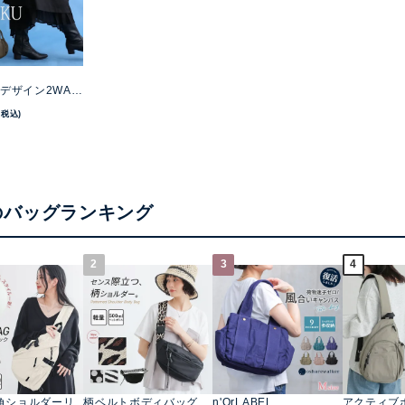
U
デザイン2WAY
(税込)
のバッグランキング
2
3
4
三角ショルダーリ
柄ベルトボディバッグ
n'OrLABEL
アクティブ