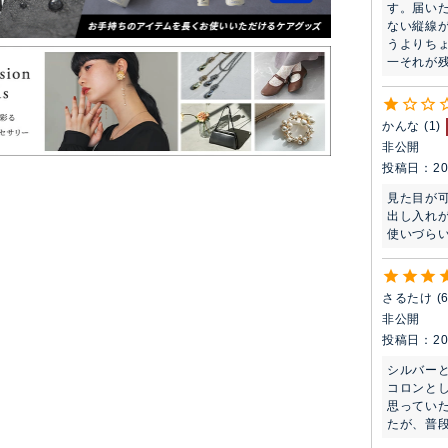
す。届い
ない縦線
うよりち
一それが残念
かんな
1
非公開
投稿日
20
見た目が可
出し入れが
使いづら
さるたけ
非公開
投稿日
20
シルバーと
コロンとし
思ってい
たが、普