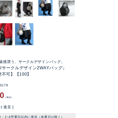
級感漂う、サークルデザインバッグ。
KUサークルデザイン2WAYバッグ』
不可】【100】
k0179
00
税込
ト進呈 ]
け：1~4営業日以内に発送（休業日は除く）