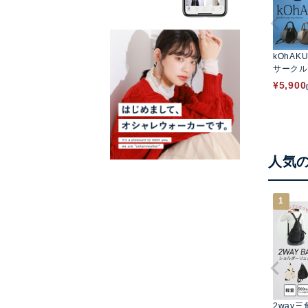
kOhAK
サークル
バッグ
¥
5,900
人気
1
2way