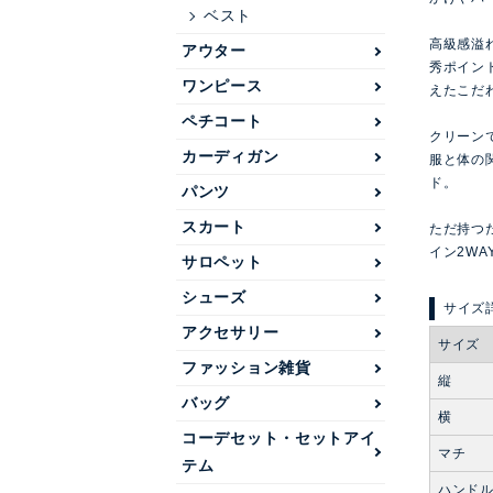
ベスト
高級感溢
アウター
秀ポイン
ワンピース
えたこだ
ペチコート
クリーンで
カーディガン
服と体の
ド。
パンツ
スカート
ただ持つ
イン2WA
サロペット
シューズ
アクセサリー
サイズ
ファッション雑貨
縦
バッグ
横
コーデセット・セットアイ
マチ
テム
ハンド