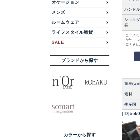
オケージョン
ハンド
メンズ
ショル
ルームウェア
長
ライフスタイル雑貨
SALE
ブランドから探す
重量(wei
素材
生産国
[ID]bek
カラーから探す