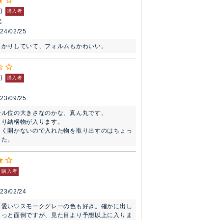
2
購入者
代
24/02/25
っかりしていて、フォルムもかわいい。
3
購入者
23/09/25
ル位の大きさなのかな、真ん丸です。

り結構物が入ります。

きく開かないので入れた物を取り出すのはちょっ
した。
購入者
23/02/24
可愛い♡スモークグレーの色も好き。確かに出し
ょっと面倒ですが、見た目より予想以上に入りま