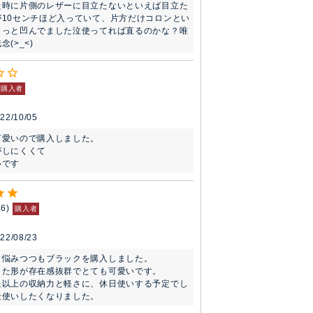
た時に片側のレザーに目立たないといえば目立た
が10センチほど入っていて、片方だけコロンとい
ょっと凹んでました泣使ってれば直るのかな？唯
(>_<)
購入者
22/10/05
愛いので購入しました。

しにくくて

いです
66
購入者
22/08/23
悩みつつもブラックを購入しました。

た形が存在感抜群でとても可愛いです。

た以上の収納力と軽さに、休日使いする予定でし
段使いしたくなりました。