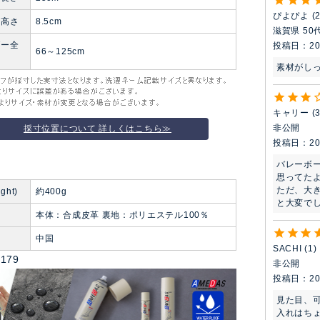
ぴよぴよ
ル高さ
8.5cm
滋賀県
50
ダー全
投稿日
20
66～125cm
素材がし
キャリー
非公開
採寸位置について 詳しくはこちら≫
投稿日
20
バレーボー
思ってたよ
ただ、大
ght)
約400g
と大変で
本体：合成皮革 裏地：ポリエステル100％
中国
SACHI
1
0179
非公開
投稿日
20
見た目、
入れはち