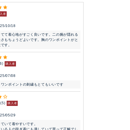
入者
25/10/18
してて着心地がすごく良いです。二の腕が隠れる
長さもちょうどよいです。胸のワンポイントがと
敵です。
6
購入者
25/07/08
もワンポイントの刺繍もとてもいいです
5
購入者
25/05/29
ていて着やすいです。

ている人の脱ぎ着にも適していて買って正解でし