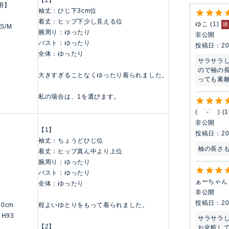
【2】
用】
袖丈：ひじ下3cm位
着丈：ヒップ下少し見える位
ゆこ
1
購
 S/M
腕周り：ゆったり
非公開
バスト：ゆったり
投稿日
20
全体：ゆったり
サラサラ
ので袖の
大きすぎることなくゆったり着られました。
っても素
私の場合は、1を選びます。
( ˙-˙ )
1
非公開
【1】
投稿日
20
袖丈：ちょうどひじ位
袖の長さ
着丈：ヒップ真ん中より上位
腕周り：ゆったり
バスト：ゆったり
ぁーちゃん
全体：ゆったり
非公開
投稿日
20
160cm
程よいゆとりをもって着られました。
 H93
サラサラし
【2】
お化粧し