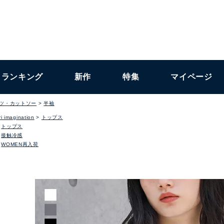
ランキング
新作
特集
マイページ
ャツ・カットソー
半袖
i imagination
トップス
トップス
接触冷感
WOMEN再入荷