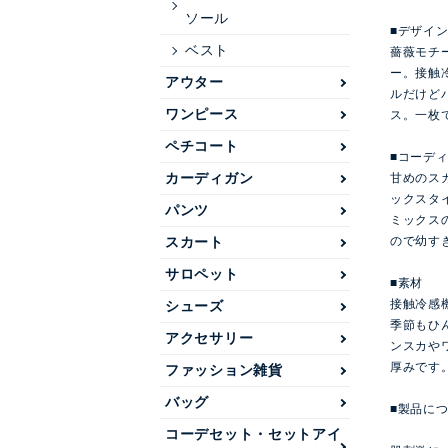
ソール
■デザイ
ベスト
薔薇モチ
ー。接触
アウター
ルだけど
ワンピース
ス。一枚
ペチコート
■コーデ
カーディガン
甘めのス
ックスタ
パンツ
ミックス
スカート
ので幼す
サロペット
■素材
接触冷感
シューズ
季節もひ
アクセサリー
ンスカや
厚みです
ファッション雑貨
バッグ
■製品に
コーデセット・セットアイ