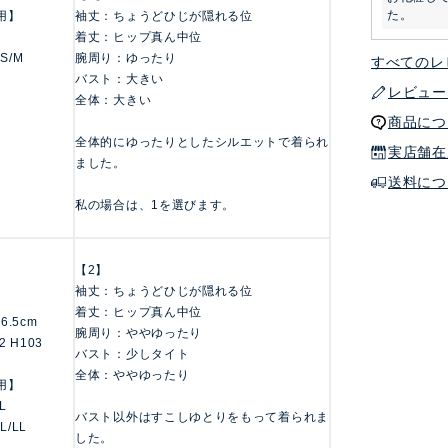
た。
用】
袖丈：ちょうどひじが隠れる位
着丈：ヒップ真ん中位
 S/M
腕周り：ゆったり
すべてのレ
バスト：大きい
レビュー
全体：大きい
商品につ
全体的にゆったりとしたシルエットで着られ
実店舗在
ました。
送料につ
私の場合は、1を選びます。
【2】
袖丈：ちょうどひじが隠れる位
着丈：ヒップ真ん中位
156.5cm
腕周り：ややゆったり
2 H103
バスト：少しタイト
全体：ややゆったり
用】
LL
バスト以外はすこしゆとりをもって着られま
 L/LL
した。