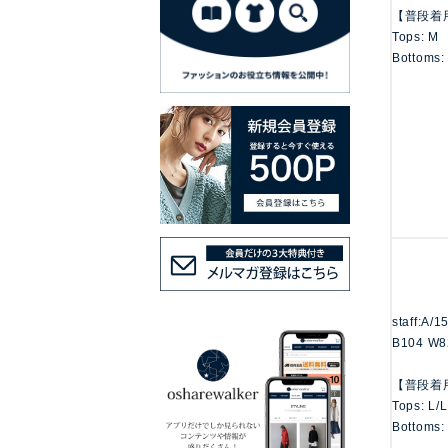
【普段着
Tops: M
Bottoms:
staff:A/
B104 W8
【普段着
Tops: L/
Bottoms: