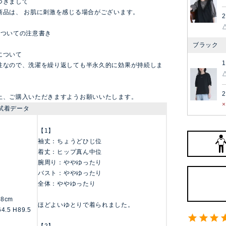
つきまして
商品は、 お肌に刺激を感じる場合がございます。
2
についての注意書き
ブラック
について
1
性なので、洗濯を繰り返しても半永久的に効果が持続しま
2
上、ご購入いただきますようお願いいたします。
試着データ
【1】
袖丈：ちょうどひじ位
着丈：ヒップ真ん中位
腕周り：ややゆったり
バスト：ややゆったり
全体：ややゆったり
158cm
ほどよいゆとりで着られました。
4.5 H89.5