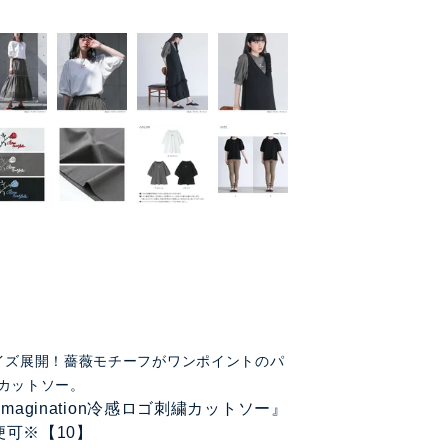
イズ展開！薔薇モチーフがワンポイントのパ
カットソー。
i imagination冷感ロゴ刺繍カットソー』
便可※【10】