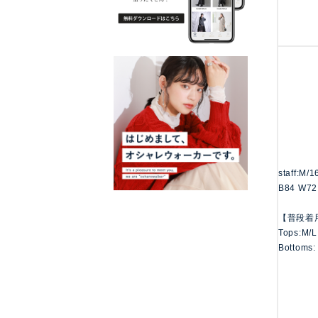
staff:M/
B84 W72
【普段着
Tops:M/L
Bottoms: