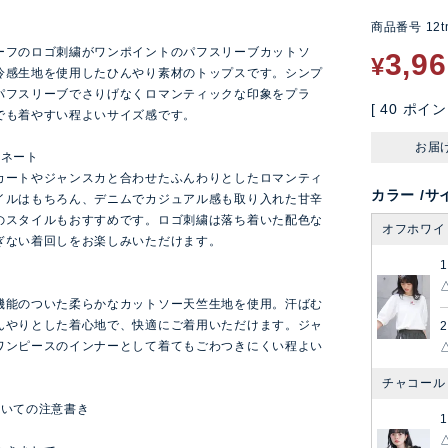
商品番号
12t
ン
ーフのロゴ刺繍がワンポイントのパフスリーブカットソ
3,9
¥
冷感生地を使用したひんやり素材のトップスです。シンプ
パフスリーブでさりげなくロマンティックな印象をプラ
[
40
ポイン
でも着やすい程よいサイズ感です。
お届
ィネート
カートやジャンスカと合わせたふんわりとしたロマンティ
カラー
サ
イルはもちろん、デニムでカジュアル感も取り入れた甘辛
のスタイルもおすすめです。ロゴ刺繍は落ち着いた配色な
オフホワイ
ぎない着回しをお楽しみいただけます。
1
機能のついた柔らかなカットソー天竺生地を使用。汗ばむ
んやりとした着心地で、快適にご着用いただけます。ジャ
2
ワンピースのインナーとして着てもごわつきにくい程よい
。
チャコール
ついての注意書き
1