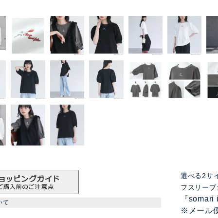
選べる2サ
フスリーブ
『somar
いて
※メール