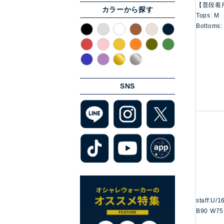
【普段着
カラーから探す
Tops: M
Bottoms:
SNS
staff:U/
B90 W75