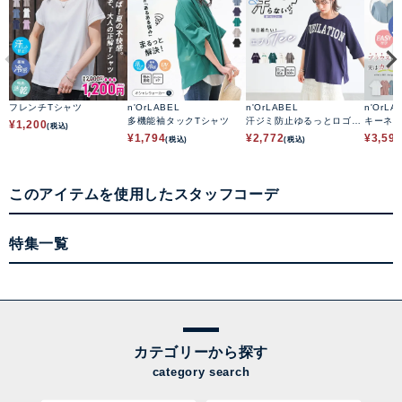
フレンチTシャツ
n'OrLABEL
n'OrLABEL
n'OrLA
多機能袖タックTシャツ
汗ジミ防止ゆるっとロゴT
キーネ
¥
1,200
(税込)
シャツ
ソーシ
¥
1,794
¥
2,772
¥
3,59
(税込)
(税込)
このアイテムを使用したスタッフコーデ
特集一覧
カテゴリーから探す
category search