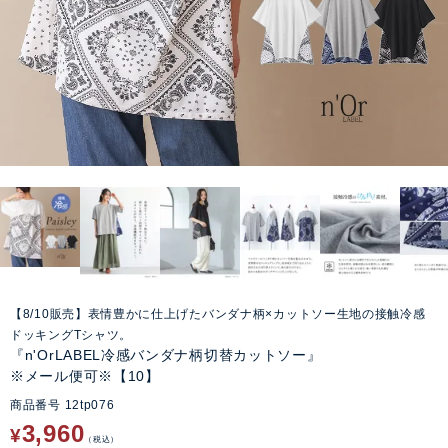
【8/10販売】表情豊かに仕上げたバンダナ柄×カットソー生地の接触冷感
ドッキングTシャツ。
『n'OrLABEL冷感バンダナ柄切替カットソー』
※メール便可※【10】
商品番号
12tp076
3,960
¥
税込