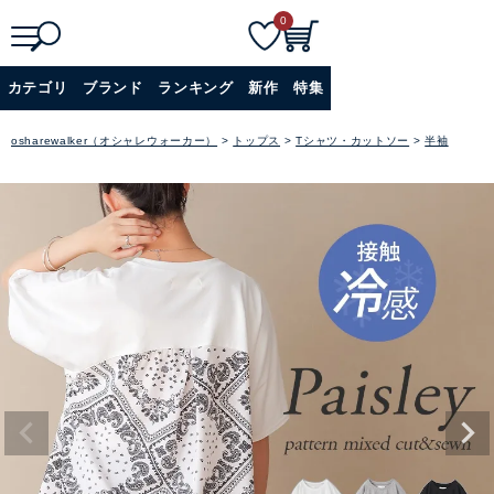
0
検
詳細検索
カテゴリ
ブランド
ランキング
新作
特集
索
+
osharewalker（オシャレウォーカー）
トップス
Tシャツ・カットソー
半袖