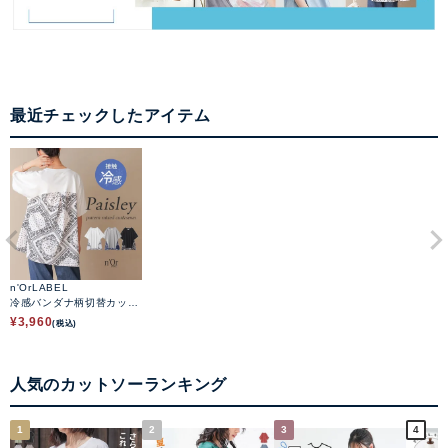
最近チェックしたアイテム
n'OrLABEL
冷感バンダナ柄切替カット
ソー
¥
3,960
(税込)
人気のカットソーランキング
1
2
3
4