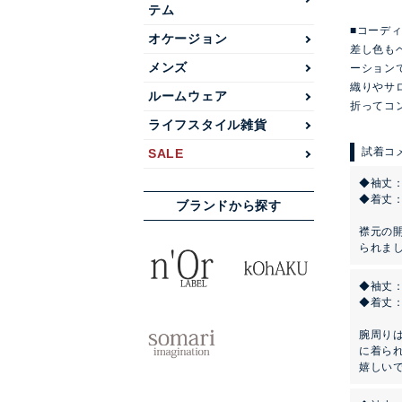
テム
■コーデ
オケージョン
差し色も
メンズ
ーション
織りやサ
ルームウェア
折ってコ
ライフスタイル雑貨
SALE
◆袖丈：
◆着丈
ブランドから探す
襟元の
られまし
◆袖丈：
◆着丈
腕周り
に着ら
嬉しい