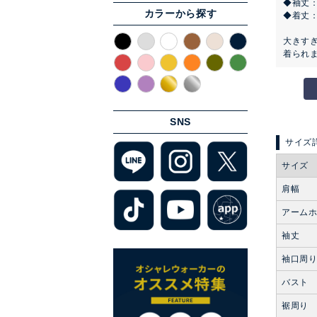
◆袖丈：
カラーから探す
◆着丈
大きす
着られま
SNS
サイズ
肩幅
アーム
袖丈
袖口周
バスト
裾周り