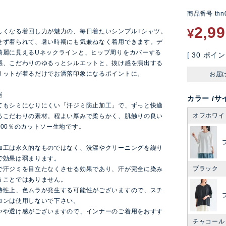
商品番号
thn
ン
2,9
¥
しくなる着回し力が魅力の、毎日着たいシンプルTシャツ。
せず着られて、暑い時期にも気兼ねなく着用できます。デ
綺麗に見えるUネックラインと、ヒップ周りをカバーする
[
30
ポイン
感、こだわりのゆるっとシルエットと、抜け感を演出する
リットが着るだけでお洒落印象になるポイントに。
お届
能
カラー
サ
てもシミになりにくい「汗ジミ防止加工」で、ずっと快適
オフホワイ
るこだわりの素材。程よい厚みで柔らかく、肌触りの良い
100％のカットソー生地です。
加工は永久的なものではなく、洗濯やクリーニングを繰り
で効果は弱まります。
ブラック
で汗ジミを目立たなくさせる効果であり、汗が完全に染み
うことではありません。
特性上、色ムラが発生する可能性がございますので、スチ
ロンは使用しないで下さい。
やや透け感がございますので、インナーのご着用をおすす
チャコール
。