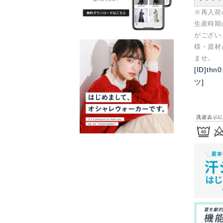
※再入荷
生産時期
がござい
様・資材
ませ。
[ID]t
ツ]