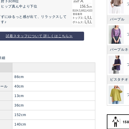
肘下3cm位
：ヒップ真ん中より下位
ぎずにゆるっと感が出て、リラックスして
パープル
す♪
試着スタッフについて 詳しくはこちら≫
パープルネ
86cm
ピスタチオ
ホール
40cm
13cm
り
36cm
152cm
158
140cm