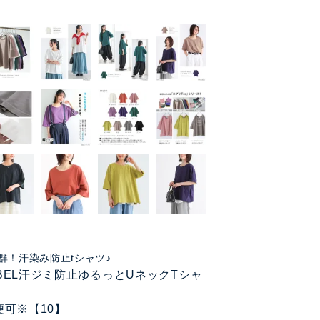
群！汗染み防止tシャツ♪
LABEL汗ジミ防止ゆるっとUネックTシャ
便可※【10】