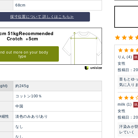
68cm
採寸位置について 詳しくはこちら≫
8cm 51kgRecommended
Crotch +5cm
ind out more on your body
type
りん
4
購
女性
投稿日
20
首もとゆ
気に入り
ght)
約245g
コットン100％
milk
1
購
中国
女性
伸縮性
淡色のみあり/あり
投稿日
20
汗染みが
なし
レていく
ト
なし