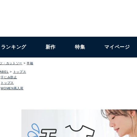
ランキング
新作
特集
マイページ
ャツ・カットソー
半袖
LABEL
トップス
汗じみ防止
トップス
WOMEN再入荷