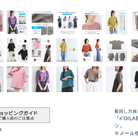
着回し力抜
『n'Or
ツ』
細
※メール