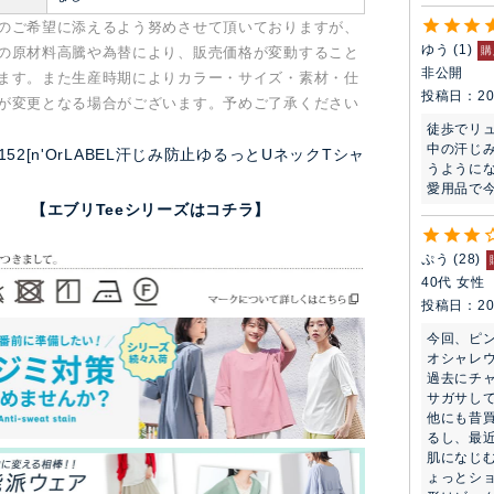
のご希望に添えるよう努めさせて頂いておりますが、
ゆう
1
購
の原材料高騰や為替により、販売価格が変動すること
非公開
ます。また生産時期によりカラー・サイズ・素材・仕
投稿日
20
が変更となる場合がございます。予めご了承ください
徒歩でリ
中の汗じ
hn0152[n'OrLABEL汗じみ防止ゆるっとUネックTシャ
うようにな
愛用品で
【エブリTeeシリーズはコチラ】
ぷう
28
40代
女性
投稿日
20
今回、ピン
オシャレウ
過去にチ
サガサして
他にも昔
るし、最近
肌になじ
ょっとショ