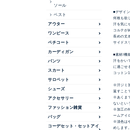
ソール
■デザイ
ベスト
何枚も欲
アウター
汗を気に
コルテが
ワンピース
長めの丈
ペチコート
サイドス
カーディガン
■素材/機
パンツ
汗をかい
に過ごせ
スカート
コットン
サロペット
※汗ジミ
シューズ
返すこと
※あくま
アクセサリー
ないとい
ファッション雑貨
※加工の
ームアイ
バッグ
※淡色は
コーデセット・セットアイ
めします