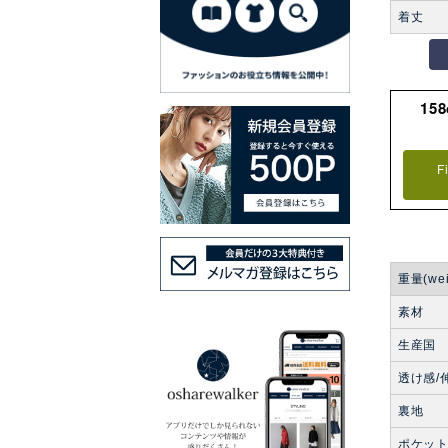
着丈
15
F
重量(wei
素材
生産国
透け感/
裏地
ポケッ