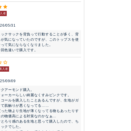
入者
26/05/31
ュックサックを背負って行動することが多く、背
みが気になっていたのですが、このトップスを使
って気にならなくなりました。

今回色違いで購入です。
購入者
25/09/09
クアーモンド購入。

ォーカーらしい綺麗なくすみピンクです。

ャコールを購入したことあるんですが、生地がガ
て肌触りが悪くなってる……

買った物より生地が薄くなってる物もあったりす
の物価高による対策なのかなぁ…

むとろり感のある生地と思って購入したので、ち
ックでした。
