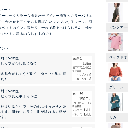
ィネート
ベーシックカラーも揃えたデザイナー厳選のカラーバリエ
で、合わせるアイテムを選ばないシンプルなＴシャツ。羽
ピンクアー
ロペットのインに着たり、一枚で着るのはもちろん、袖を
ンパクトに着るのもおすすめです。
ベイクドオ
肘下5cm位
：ヒップが少し見える位
開き具合がちょうど良く、ゆったり楽に着
た♪
グリーン
肘下5cm位
：ヒップ真ん中より下位
は程よいゆとりで、その他はゆったりと楽
れます。肌触りも良く、肘が隠れる丈感が
です。
モカ