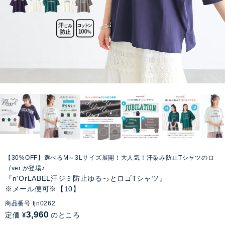
【30%OFF】選べるM～3Lサイズ展開！大人気！汗染み防止Tシャツのロ
ゴver.が登場♪
『n'OrLABEL汗ジミ防止ゆるっとロゴTシャツ』
※メール便可※【10】
商品番号
tjn0262
3,960
定価
のところ
¥