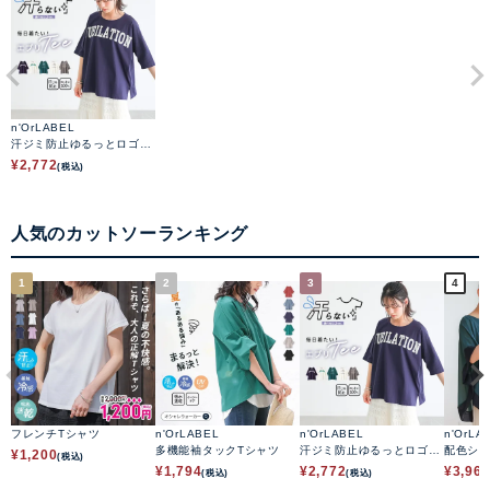
n'OrLABEL
汗ジミ防止ゆるっとロゴT
シャツ
¥
2,772
(税込)
人気のカットソーランキング
1
2
3
4
フレンチTシャツ
n'OrLABEL
n'OrLABEL
n'OrLA
多機能袖タックTシャツ
汗ジミ防止ゆるっとロゴT
配色シ
¥
1,200
(税込)
シャツ
ップス
¥
1,794
¥
2,772
¥
3,96
(税込)
(税込)