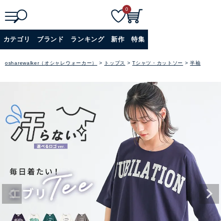
0
検
詳細検索
カテゴリ
ブランド
ランキング
新作
特集
索
+
osharewalker（オシャレウォーカー）
トップス
Tシャツ・カットソー
半袖