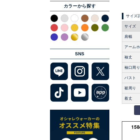
カラーから探す
サイズ
肩幅
アーム
SNS
袖丈
袖口周
バスト
裾周り
着丈
15