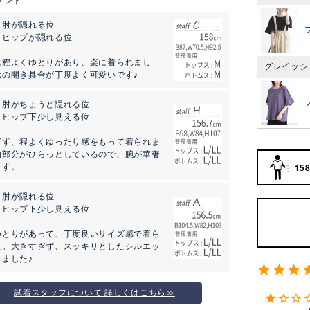
：肘が隠れる位
：ヒップが隠れる位
に程よくゆとりがあり、楽に着られまし
グレイッシ
元の開き具合が丁度よく可愛いです♪
：肘がちょうど隠れる位
：ヒップ下少し見える位
ぎず、程よくゆったり感をもって着られま
袖部分がひらっとしているので、腕が華奢
158
ます。
：肘が隠れる位
：ヒップ下少し見える位
ゆとりがあって、丁度良いサイズ感で着ら
た。大きすぎず、スッキリとしたシルエッ
ました♪
試着スタッフについて 詳しくはこちら≫