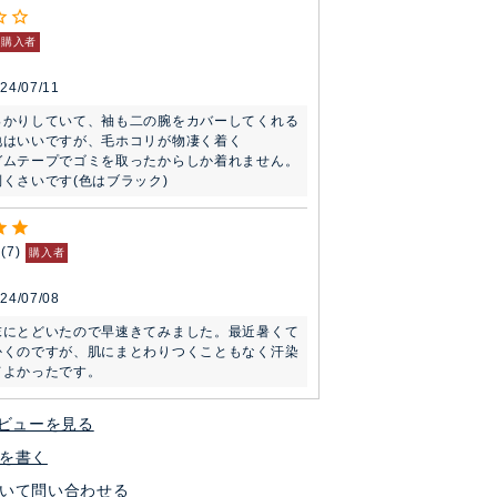
購入者
24/07/11
っかりしていて、袖も二の腕をカバーしてくれる
はいいですが、毛ホコリが物凄く着く

ガムテープでゴミを取ったからしか着れません。
くさいです(色はブラック)
7
購入者
24/07/08
末にとどいたので早速きてみました。最近暑くて
かくのですが、肌にまとわりつくこともなく汗染
てよかったです。
ビューを見る
を書く
いて問い合わせる