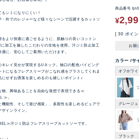
商品番号
tjn
てもシミになりにくい！
2,9
¥
学・外でのレジャーなど様々なシーンで活躍するカットソ
[
30
ポイン
期をより快適に過ごせるように、肌触りの良いコットン
素材に加工を施したこだわりの生地を使用。汗ジミ防止加工
お届
快適に、安心してご着用いただけます。
カラー
サ
のキレイ見せが実現するUネック。袖口の配色パイピング
オフホワイ
ントになるフレアスリーブがこなれ感をプラスしてくれま
気にせずお洒落を楽しめるのも嬉しいポイント♪
な物、興味あることを自由な発想で表現できる≪
EL ≫。
グレージュ
と機能性、そして遊び感覚」、多面性を楽しめるピュアで
デザインライン。
LABEL≫汗ジミ防止フレアスリーブカットソーです。
ブラック