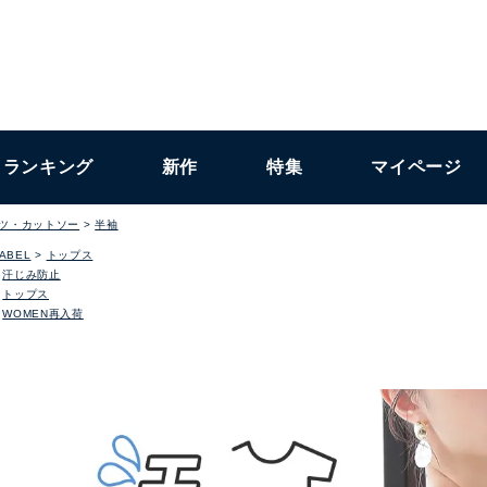
ランキング
新作
特集
マイページ
ャツ・カットソー
半袖
LABEL
トップス
汗じみ防止
トップス
WOMEN再入荷