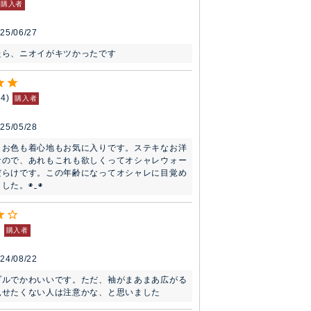
購入者
25/06/27
34
購入者
25/05/28
もお色も着心地もお気に入りです。ステキなお洋
なので、あれもこれも欲しくってオシャレウォー
だらけです。この年齢になってオシャレに目覚め
た。◉⁠‿⁠◉
購入者
24/08/22
プルでかわいいです。ただ、袖がまあまあ広がる
見せたくない人は注意かな、と思いました