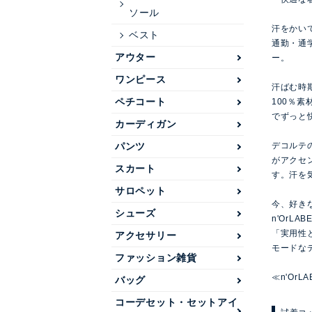
ソール
汗をかい
ベスト
通勤・通
アウター
ー。
ワンピース
汗ばむ時
ペチコート
100％
でずっと
カーディガン
パンツ
デコルテ
がアクセ
スカート
す。汗を
サロペット
今、好き
シューズ
n'OrLAB
「実用性
アクセサリー
モードな
ファッション雑貨
≪n'Or
バッグ
コーデセット・セットアイ