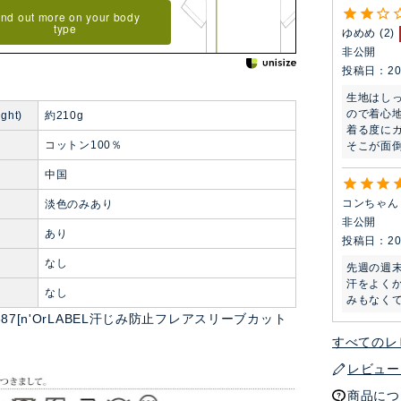
ind out more on your body
type
ゆめめ
2
非公開
投稿日
20
生地はし
ので着心地
ght)
約210g
着る度に
コットン100％
そこが面倒
中国
コンちゃん
淡色のみあり
非公開
あり
投稿日
20
なし
先週の週
汗をよく
ト
なし
みもなく
jn0387[n'OrLABEL汗じみ防止フレアスリーブカット
すべてのレ
レビュー
商品につ