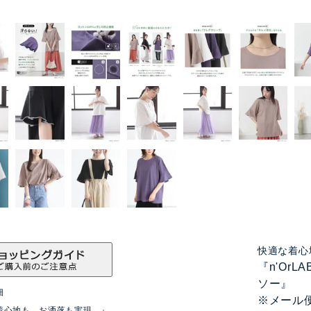
快適な着心
『n'Or
ソー』
細
※メール
着心地も、お洒落も実現。』