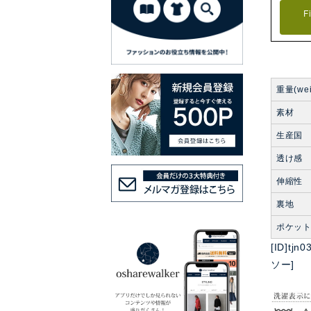
F
重量(wei
素材
生産国
透け感
伸縮性
裏地
ポケッ
[ID]t
ソー]