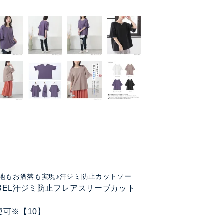
地もお洒落も実現♪汗ジミ防止カットソー
LABEL汗ジミ防止フレアスリーブカット
便可※【10】