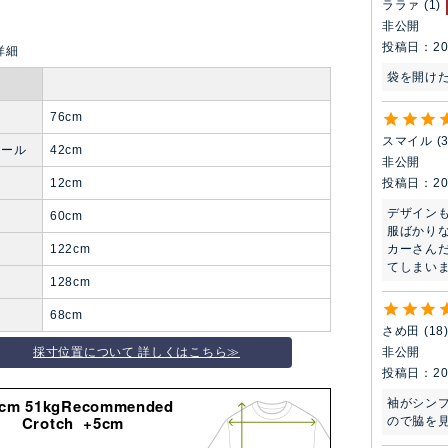
ララァ
1
非公開
投稿日
20
76cm
スマイル
ホール
42cm
非公開
投稿日
20
12cm
デザイン
り
60cm
服ばかり
カーさん
122cm
てしまいまし
128cm
68cm
さめ田
18
非公開
採寸位置について 詳しくはこちら≫
投稿日
20
8cm 51kgRecommended
袖がシン
Crotch +5cm
ので脇を