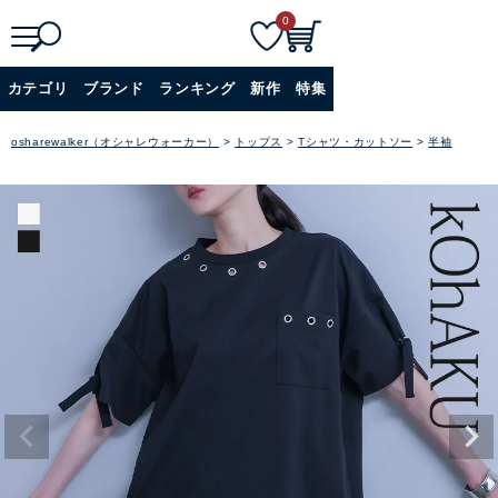
0
検
詳細検索
カテゴリ
ブランド
ランキング
新作
特集
索
+
osharewalker（オシャレウォーカー）
トップス
Tシャツ・カットソー
半袖