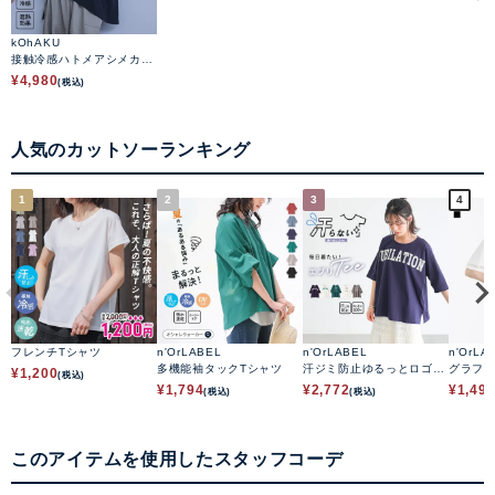
kOhAKU
接触冷感ハトメアシメカッ
トソー
¥
4,980
(税込)
人気のカットソーランキング
1
2
3
4
フレンチTシャツ
n'OrLABEL
n'OrLABEL
n'OrLA
多機能袖タックTシャツ
汗ジミ防止ゆるっとロゴT
グラフ
¥
1,200
(税込)
シャツ
ゴTシャ
¥
1,794
¥
2,772
¥
1,49
(税込)
(税込)
このアイテムを使用したスタッフコーデ