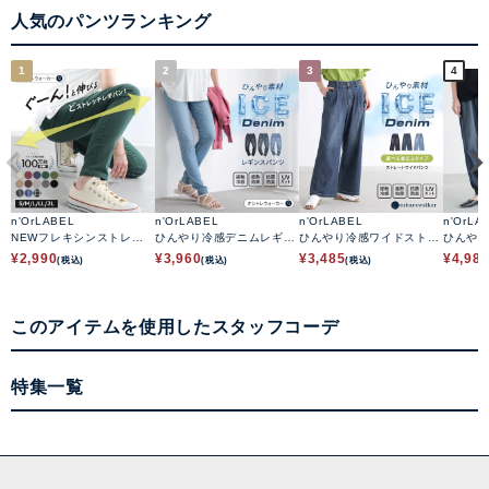
人気のパンツランキング
1
2
3
4
n'OrLABEL
n'OrLABEL
n'OrLABEL
n'OrLA
NEWフレキシンストレッ
ひんやり冷感デニムレギパ
ひんやり冷感ワイドストレ
ひんや
チレギパン
ン
ートデニムパンツ
ーパン
¥
2,990
¥
3,960
¥
3,485
¥
4,98
(税込)
(税込)
(税込)
このアイテムを使用したスタッフコーデ
特集一覧