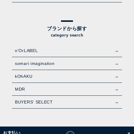
ブランドから探す
category search
n'OrLABEL
somari imagination
kOhAKU
MDR
BUYERS' SELECT
お支払い