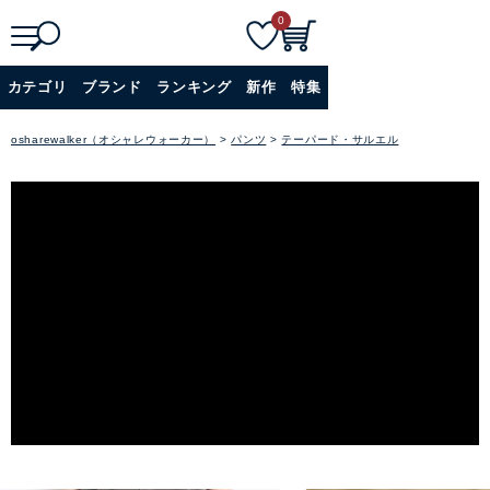
0
検
詳細検索
カテゴリ
ブランド
ランキング
新作
特集
索
+
osharewalker（オシャレウォーカー）
パンツ
テーパード・サルエル