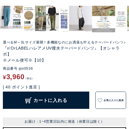
選べるM～3Lサイズ展開！多機能なのにお洒落も叶えるテーパードパンツ♪
『n'OrLABELハレアメUV撥水テーパードパンツ』【オシャラ
ボ】
※メール便可※【10】
商品番号
pjn0536
3,960
¥
税込
[
40
ポイント進呈 ]
カートに入れる
お気に入りに追加
お届け：1~4営業日以内に発送（休業日は除く）