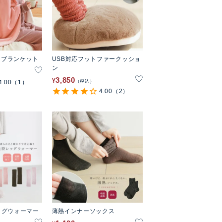
マロブランケット
USB対応フットファークッショ
ン
3,850
¥
4.00
（1）
税込
4.00
（2）
ッグウォーマー
薄熱インナーソックス