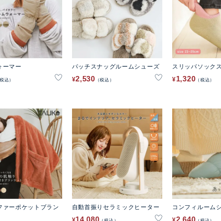
ォーマー
パッチスナッグルームシューズ
スリッパソック
2,530
1,320
¥
¥
税込
税込
税込
ファーポケットブラン
自動首振りセラミックヒーター
コンフィルーム
14,080
2,640
¥
¥
税込
税込