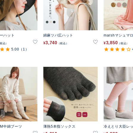
ザーハット
綿麻ツバ広ハット
marshマシュ
3,740
3,850
¥
¥
税込
税込
税込
5.00
（1）
RM中綿ブーツ
薄熱5本指ソックス
冷えとり大臣レ