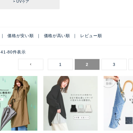
UVケア
価格が安い順
価格が高い順
レビュー順
41
-
80
件表示
1
2
3