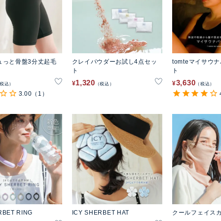
ュっと骨盤3分丈起毛
クレイパウダーお試し4点セッ
tomteマイサウ
ト
ト
1,320
3,630
¥
¥
税込
税込
税込
3.00
（1）
RBET RING
ICY SHERBET HAT
クールフェイス