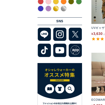
SNS
UVギャ
3,630
¥
ECOWA