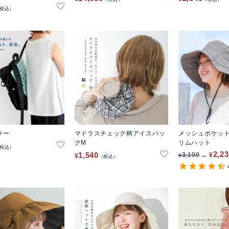
税込
ラー
マドラスチェック柄アイスバッ
メッシュポケッ
クM
リムハット
税込
2,2
1,540
3,190
¥
¥
¥
税込