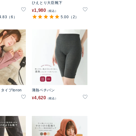
ひえとり大臣靴下
1,980
¥
税込
4.83
（6）
5.00
（2）
イプtoron
薄熱ペチパン
4,620
¥
税込