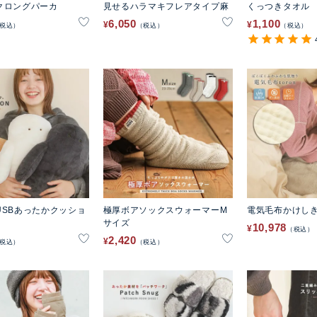
クロングパーカ
見せるハラマキフレアタイプ麻
くっつきタオル
6,050
1,100
¥
¥
税込
税込
税込
USBあったかクッショ
極厚ボアソックスウォーマーM
電気毛布かけしきタ
サイズ
10,978
¥
税込
2,420
¥
税込
税込