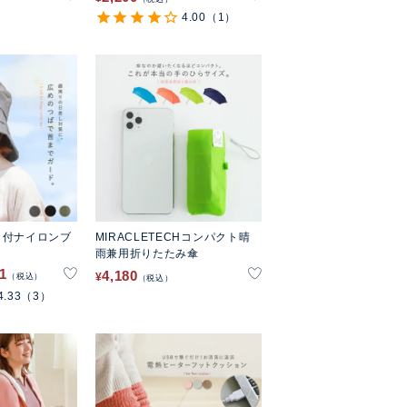
4.00
（1）
ト付ナイロンブ
MIRACLETECHコンパクト晴
雨兼用折りたたみ傘
31
4,180
¥
税込
税込
4.33
（3）