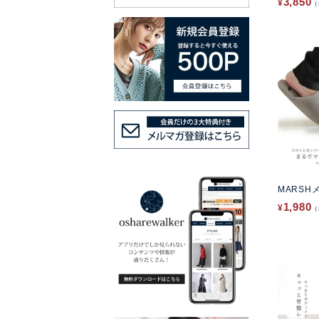
3,850
¥
MARS
1,980
¥