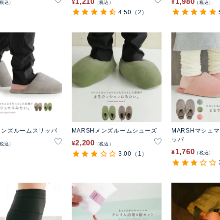
1,210
1,980
¥
¥
税込
税込
税込
4.50
（2）
Hメンズルームスリッパ
MARSHメンズルームシューズ
MARSHマシュ
ッパ
2,200
¥
税込
税込
1,760
¥
3.00
（1）
税込