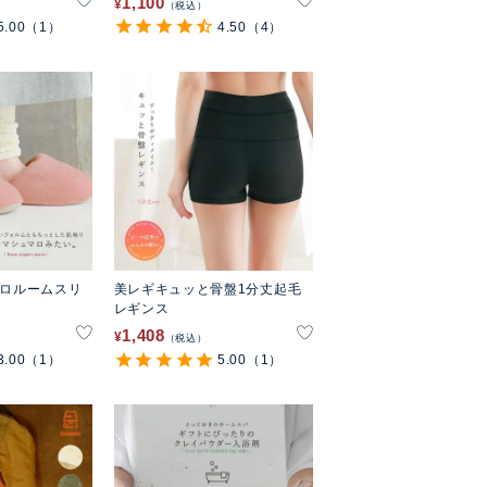
1,100
¥
税込
5.00
（1）
4.50
（4）
マロルームスリ
美レギキュッと骨盤1分丈起毛
レギンス
1,408
¥
税込
3.00
（1）
5.00
（1）