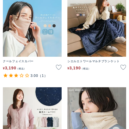
クールフェイスカバー
シエルエトワールマルチブランケット
3,190
3,190
¥
¥
税込
税込
3.00
（1）