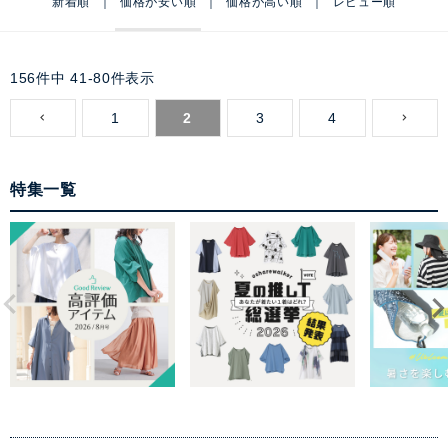
新着順
価格が安い順
価格が高い順
レビュー順
156
件中
41
-
80
件表示
1
2
3
4
特集一覧