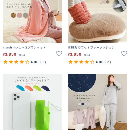
marshマシュマロブランケット
USB対応フットファークッション
3,850
3,850
¥
¥
税込
税込
4.00
（1）
4.00
（2）