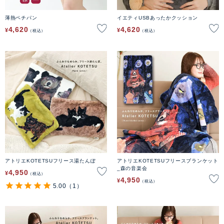
薄熱ペチパン
イエティUSBあったかクッション
4,620
4,620
¥
¥
税込
税込
アトリエKOTETSUフリース湯たんぽ
アトリエKOTETSUフリースブランケット
_森の音楽会
4,950
¥
税込
4,950
¥
税込
5.00
（1）