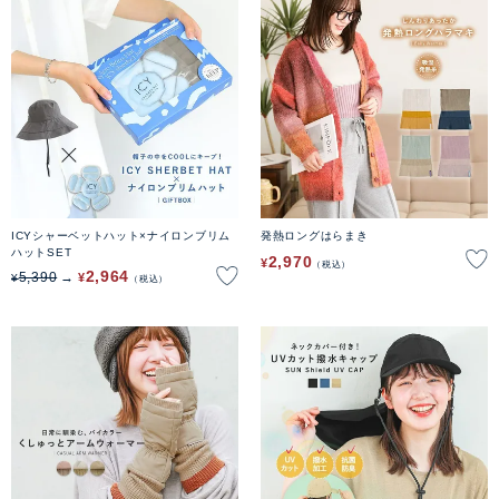
ICYシャーベットハット×ナイロンブリム
発熱ロングはらまき
ハットSET
2,970
¥
税込
2,964
5,390
¥
¥
税込