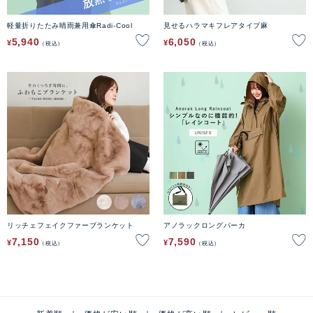
軽量折りたたみ晴雨兼用傘Radi-Cool
見せるハラマキフレアタイプ麻
5,940
6,050
¥
¥
税込
税込
リッチェフェイクファーブランケット
アノラックロングパーカ
7,150
7,590
¥
¥
税込
税込