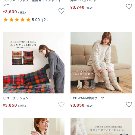
シルク＆コットン二重編みウエストウォー
綿麻ツバ広ハット
マー
3,740
¥
税込
3,630
¥
税込
5.00
（2）
ピロークッション
ECOWARM中綿ブーツ
3,850
3,850
¥
¥
税込
税込