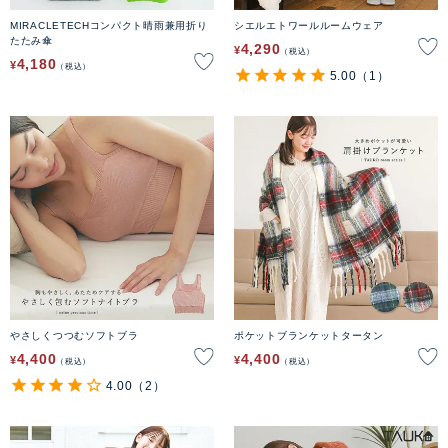
MIRACLETECHコンパクト晴雨兼用折り
シエルエトワールルームウェア
たたみ傘
4,290
¥
税込
4,180
¥
税込
5.00
（1）
やさしくつつむソフトブラ
ポケットブランケットタータン
4,400
4,400
¥
¥
税込
税込
4.00
（2）