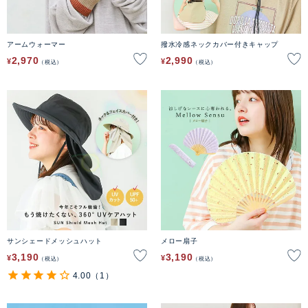
アームウォーマー
撥水冷感ネックカバー付きキャップ
2,970
2,990
¥
¥
税込
税込
サンシェードメッシュハット
メロー扇子
3,190
3,190
¥
¥
税込
税込
4.00
（1）