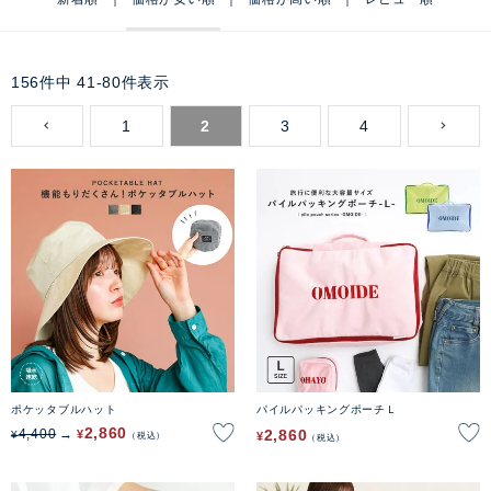
156
件中
41
-
80
件表示
1
2
3
4
ポケッタブルハット
パイルパッキングポーチＬ
2,860
2,860
4,400
¥
¥
¥
税込
税込