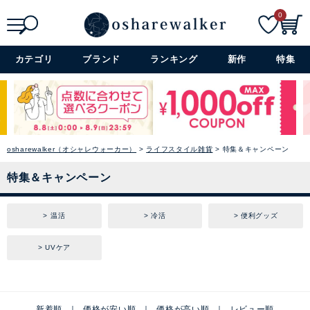
0
検索
詳細検索+
カテゴリ
ブランド
ランキング
新作
特集
osharewalker（オシャレウォーカー）
ライフスタイル雑貨
特集＆キャンペーン
特集＆キャンペーン
温活
冷活
便利グッズ
UVケア
新着順
価格が安い順
価格が高い順
レビュー順