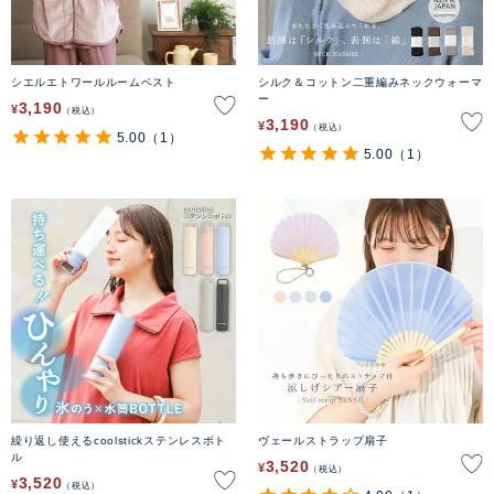
シエルエトワールルームベスト
シルク＆コットン二重編みネックウォーマ
ー
3,190
¥
税込
3,190
¥
税込
5.00
（1）
5.00
（1）
繰り返し使えるcoolstickステンレスボト
ヴェールストラップ扇子
ル
3,520
¥
税込
3,520
¥
税込