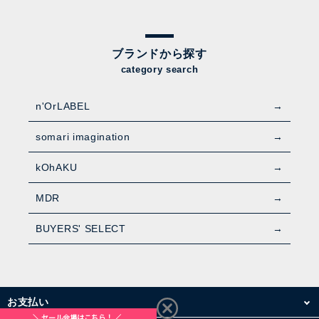
ブランドから探す
category search
n'OrLABEL
somari imagination
kOhAKU
MDR
BUYERS' SELECT
お支払い