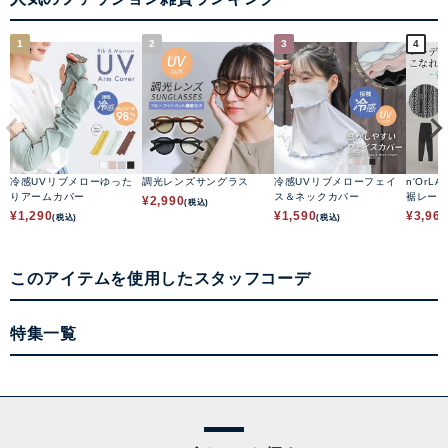
1
2
3
4
冷感UVリブメローゆった
調光レンズサングラス
冷感UVリブメローフェイ
n'OrLA
りアームカバー
ス＆ネックカバー
裾レー
¥
2,990
(税込)
¥
1,290
¥
1,590
¥
3,96
(税込)
(税込)
このアイテムを使用したスタッフコーデ
特集一覧