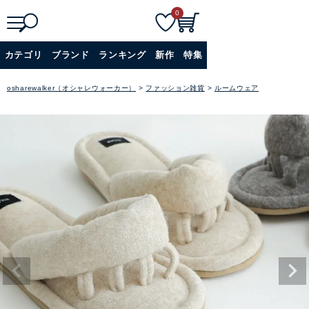
0
検
詳細検索
カテゴリ
ブランド
ランキング
新作
特集
索
+
osharewalker（オシャレウォーカー）
ファッション雑貨
ルームウェア