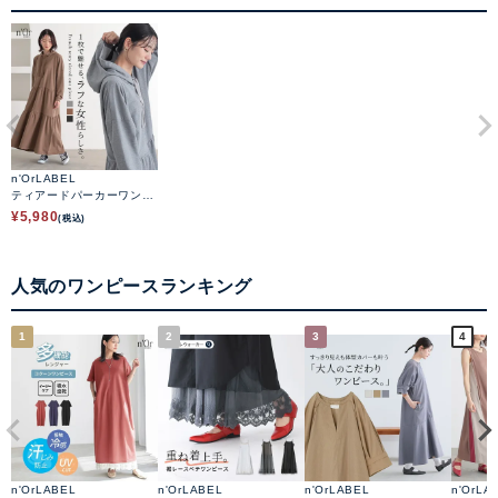
n'OrLABEL
ティアードパーカーワンピ
ース
¥
5,980
(税込)
人気のワンピースランキング
1
2
3
4
n'OrLABEL
n'OrLABEL
n'OrLABEL
n'OrLA