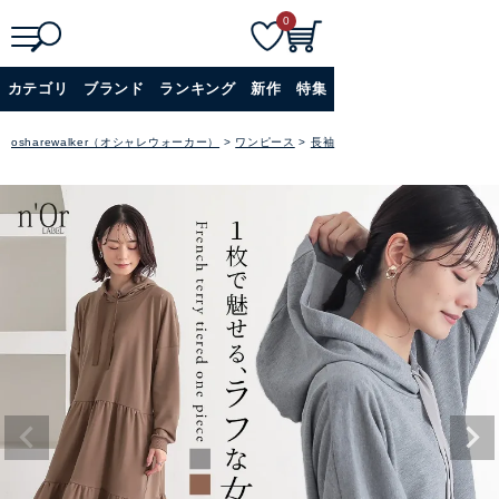
0
検
詳細検索
カテゴリ
ブランド
ランキング
新作
特集
索
+
osharewalker（オシャレウォーカー）
ワンピース
長袖