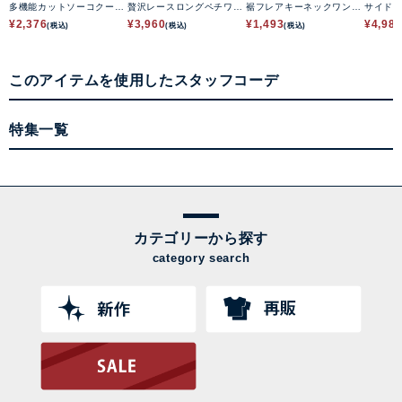
多機能カットソーコクーン
贅沢レースロングペチワン
裾フレアキーネックワンピ
サイド
ワンピース
ピース
ース
リーブ
¥
2,376
¥
3,960
¥
1,493
¥
4,98
(税込)
(税込)
(税込)
このアイテムを使用したスタッフコーデ
特集一覧
カテゴリーから探す
category search