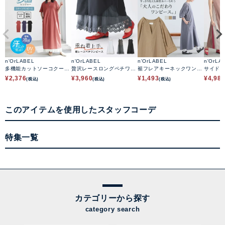
n'OrLABEL
n'OrLABEL
n'OrLABEL
n'OrLA
多機能カットソーコクーン
贅沢レースロングペチワン
裾フレアキーネックワンピ
サイド
ワンピース
ピース
ース
リーブ
¥
2,376
¥
3,960
¥
1,493
¥
4,98
(税込)
(税込)
(税込)
このアイテムを使用したスタッフコーデ
特集一覧
カテゴリーから探す
category search