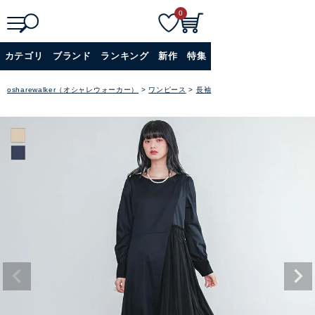
0
検
詳細検索
カテゴリ
ブランド
ランキング
新作
特集
索
+
osharewalker（オシャレウォーカー）
ワンピース
長袖