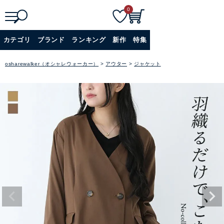
0
検
詳細検索
カテゴリ
ブランド
ランキング
新作
特集
索
+
osharewalker（オシャレウォーカー）
アウター
ジャケット