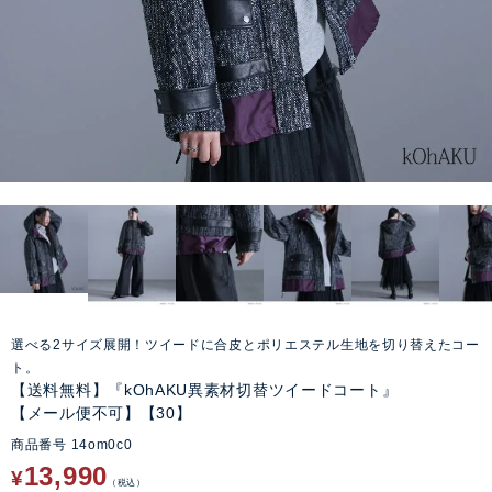
選べる2サイズ展開！ツイードに合皮とポリエステル生地を切り替えたコー
ト。
【送料無料】『kOhAKU異素材切替ツイードコート』
【メール便不可】【30】
商品番号
14om0c0
13,990
¥
税込