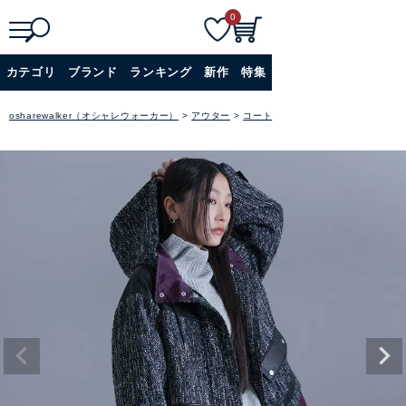
0
検
詳細検索
カテゴリ
ブランド
ランキング
新作
特集
索
+
osharewalker（オシャレウォーカー）
アウター
コート