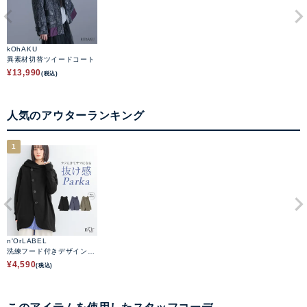
kOhAKU
異素材切替ツイードコート
¥
13,990
(税込)
人気のアウターランキング
1
n'OrLABEL
洗練フード付きデザインジ
ャケット
¥
4,590
(税込)