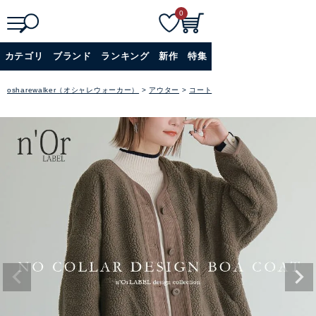
0
検
詳細検索
カテゴリ
ブランド
ランキング
新作
特集
索
+
osharewalker（オシャレウォーカー）
アウター
コート