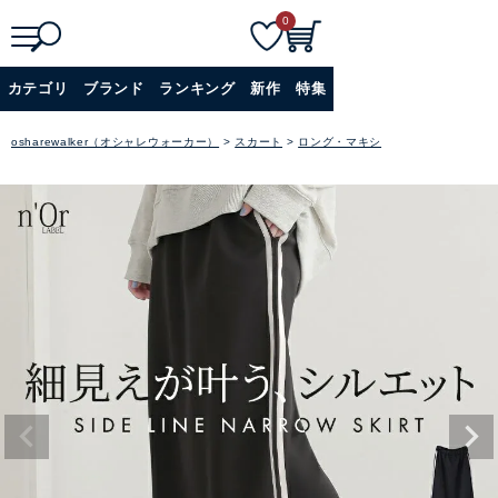
0
検
詳細検索
カテゴリ
ブランド
ランキング
新作
特集
索
+
osharewalker（オシャレウォーカー）
スカート
ロング・マキシ