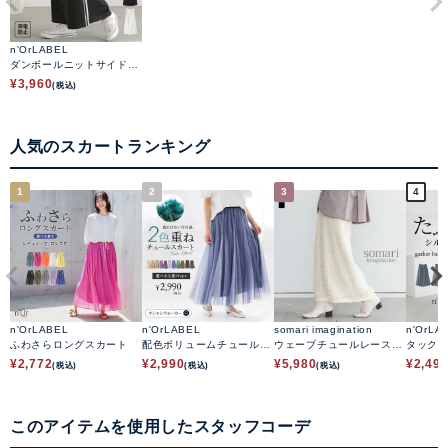
n'OrLABEL
ダンボールニットサイドラ
インナロースカート
¥
3,960
(税込)
人気のスカートランキング
1
2
3
4
n'OrLABEL
n'OrLABEL
somari imagination
n'OrLA
ふわさらロングスカート
配色ボリュームチュールス
ウェーブチュールレースス
タック
カート
カート
カート
¥
2,772
¥
2,990
¥
5,980
¥
2,49
(税込)
(税込)
(税込)
このアイテムを使用したスタッフコーデ