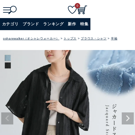
0
検
詳細検索
カテゴリ
ブランド
ランキング
新作
特集
索
+
osharewalker（オシャレウォーカー）
トップス
ブラウス・シャツ
半袖