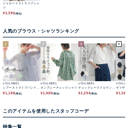
ジャカードストライプシャ
ツ
¥
3,590
(税込)
人気のブラウス・シャツランキング
1
2
3
4
n'OrLABEL
n'OrLABEL
n'OrLABEL
n'OrLA
シアーストライプバンドカ
オンブレーチェックシャツ
チェックレースドルマンシ
ギャザ
ラーシャツ
ャツ
ブラウ
¥
1,188
¥
1,980
¥
2,294
¥
1,58
(税込)
(税込)
(税込)
このアイテムを使用したスタッフコーデ
特集一覧