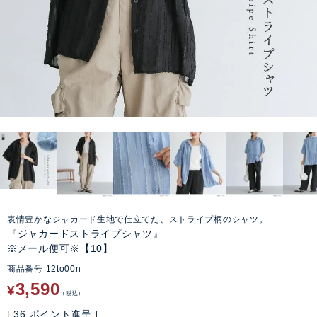
表情豊かなジャカード生地で仕立てた、ストライプ柄のシャツ。
『ジャカードストライプシャツ』
※メール便可※【10】
商品番号
12to00n
3,590
¥
税込
[
36
ポイント進呈 ]