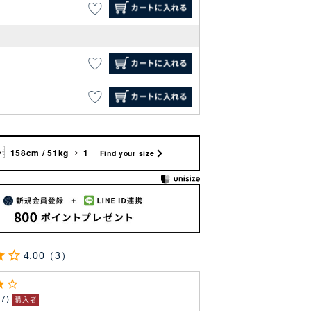
158cm / 51kg
1
Find your size
4.00
3
37
購入者