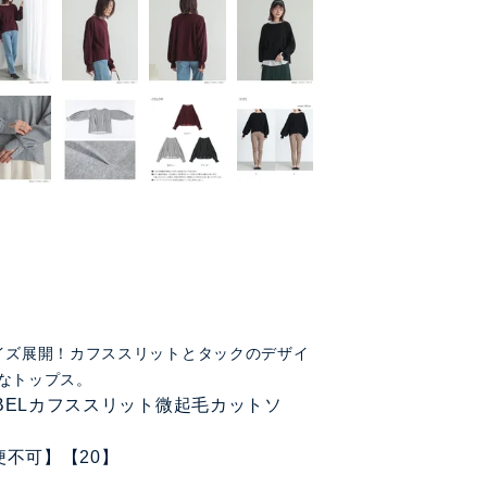
イズ展開！カフススリットとタックのデザイ
なトップス。
LABELカフススリット微起毛カットソ
便不可】【20】