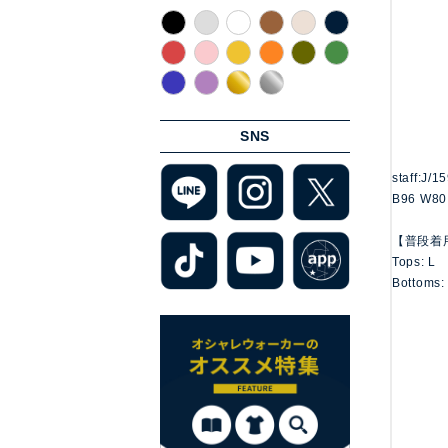
SNS
staff:J/1
B96 W80
【普段着
Tops: L
Bottoms: