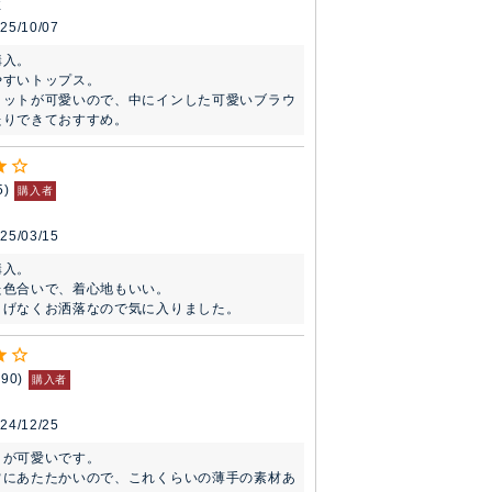
性
25/10/07
入。

すいトップス。

リットが可愛いので、中にインした可愛いブラウ
たりできておすすめ。
5
購入者
25/03/15
入。

色合いで、着心地もいい。

りげなくお洒落なので気に入りました。
190
購入者
24/12/25
が可愛いです。

常にあたたかいので、これくらいの薄手の素材あ