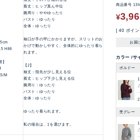
商品番号
13t
着丈：ヒップ真ん中位
腕周り：ややゆったり
3,9
¥
バスト：ゆったり
全体：ゆったり
[
40
ポイン
袖口が手の甲にかかりますが、スリットのお
155cm
お届
かげで動かしやすく、全体的にゆったり着ら
.5 H86
れます。
カラー
サ
用】
【2】
ボルドー
M
袖丈：指先が少し見える位
 S/M
着丈：ヒップ下少し見える位
1
腕周り：ゆったり
バスト：ゆったり
全体：ゆったり
2
ゆったり着られます。
杢グレー
1
私の場合は、1を選びます。