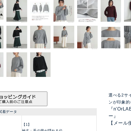
選べる2サ
ンが印象的
『n'Or
試着データ
ー』
【メール
【1】
袖丈：手の甲が隠れる位