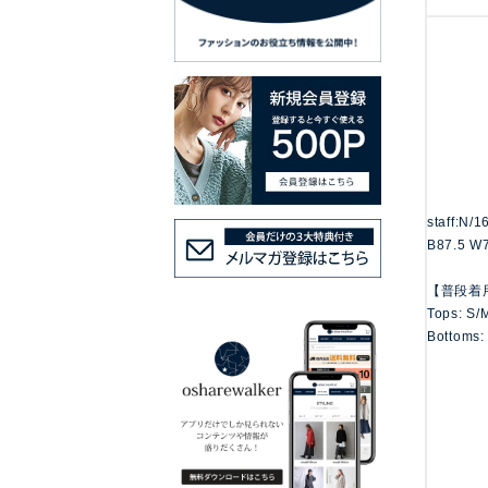
staff:N/
B87.5 W
【普段着
Tops: S/
Bottoms: