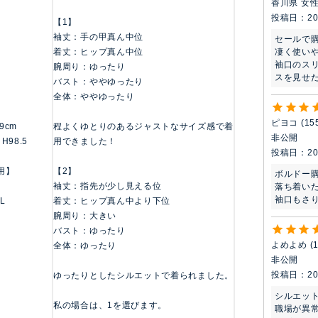
香川県
女
投稿日
20
【1】
袖丈：手の甲真ん中位
セールで購
凄く使いや
着丈：ヒップ真ん中位
袖口のス
腕周り：ゆったり
スを見せ
バスト：ややゆったり
全体：ややゆったり
ピヨコ
15
59cm
程よくゆとりのあるジャストなサイズ感で着
非公開
 H98.5
用できました！
投稿日
20
用】
【2】
ボルドー購
袖丈：指先が少し見える位
落ち着いた
袖口もさ
 L
着丈：ヒップ真ん中より下位
腕周り：大きい
バスト：ゆったり
よめよめ
全体：ゆったり
非公開
投稿日
20
ゆったりとしたシルエットで着られました。
シルエット
私の場合は、1を選びます。
職場が異