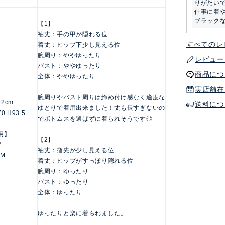
りがたいで
仕事に着や
ブラック
【1】
袖丈：手の甲が隠れる位
すべてのレ
着丈：ヒップ下少し見える位
腕周り：ややゆったり
レビュー
バスト：ややゆったり
商品につ
全体：ややゆったり
実店舗在
腕周りやバスト周りは締め付け感なく適度な
162cm
送料につ
ゆとりで着用出来ました！丈も長すぎないの
70 H93.5
でボトムスを選ばずに着られそうです◎
用】
【2】
M
袖丈：指先が少し見える位
 M
着丈：ヒップがすっぽり隠れる位
腕周り：ゆったり
バスト：ゆったり
全体：ゆったり
ゆったりと楽に着られました。