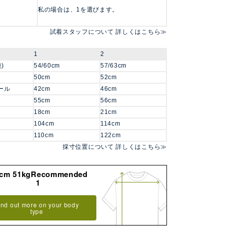
私の場合は、1を選びます。
試着スタッフについて 詳しくはこちら≫
1
2
)
54/60cm
57/63cm
50cm
52cm
ール
42cm
46cm
55cm
56cm
18cm
21cm
104cm
114cm
110cm
122cm
採寸位置について 詳しくはこちら≫
8cm 51kgRecommended
1
ind out more on your body
type