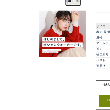
サイズ
着丈(前/後
肩幅
アームホ
袖丈
袖口周り
バスト
裾周り
15
F