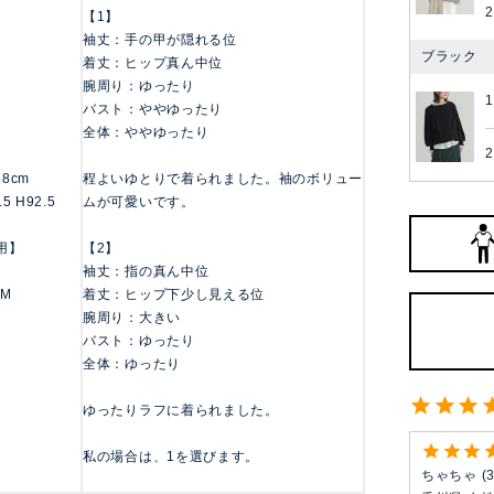
2
【1】
袖丈：手の甲が隠れる位
ブラック
着丈：ヒップ真ん中位
腕周り：ゆったり
1
バスト：ややゆったり
全体：ややゆったり
2
158cm
程よいゆとりで着られました。袖のボリュー
.5 H92.5
ムが可愛いです。
用】
【2】
袖丈：指の真ん中位
 M
着丈：ヒップ下少し見える位
腕周り：大きい
バスト：ゆったり
全体：ゆったり
ゆったりラフに着られました。
私の場合は、1を選びます。
ちゃちゃ