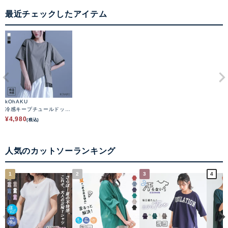
最近チェックしたアイテム
kOhAKU
冷感キープチュールドッキ
ングアシンメトリーカット
¥
4,980
(税込)
ソー
人気のカットソーランキング
1
2
3
4