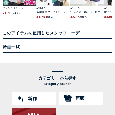
フレンチTシャツ
n'OrLABEL
n'OrLABEL
n'OrLA
多機能袖タックTシャツ
汗ジミ防止ゆるっとロゴT
配色シ
¥
1,200
(税込)
シャツ
ップス
¥
1,794
¥
2,772
¥
3,96
(税込)
(税込)
このアイテムを使用したスタッフコーデ
特集一覧
カテゴリーから探す
category search