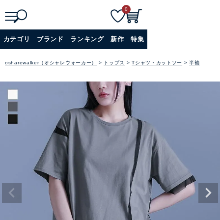
0
検
詳細検索
カテゴリ
ブランド
ランキング
新作
特集
索
+
osharewalker（オシャレウォーカー）
トップス
Tシャツ・カットソー
半袖