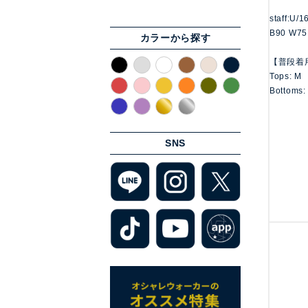
staff:U/
B90 W75
カラーから探す
【普段着
Tops: M
Bottoms:
SNS