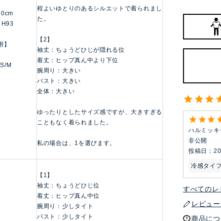
程よいゆとりのあるシルエットで着られまし
160cm
た。
 H93
【2】
用】
袖丈：ちょうどひじが隠れる位
着丈：ヒップ真ん中より下位
 S/M
腕周り：大きい
バスト：大きい
全体：大きい
ゆったりとしたサイズ感ですが、大きすぎる
こともなく着られました。
ハルミッキ
非公開
私の場合は、1を選びます。
投稿日
20
冷感タイ
【1】
袖丈：ちょうどひじ位
すべてのレ
着丈：ヒップ真ん中位
レビュー
腕周り：少しタイト
バスト：少しタイト
商品につ