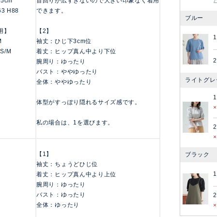
155cm
首回りが広すぎないので大きい印象なく着用
63 H88
できます。
ブルー
用】
【2】
1
M
袖丈：ひじ下3cm位
 S/M
着丈：ヒップ真ん中より下位
2
腕周り：ゆったり
バスト：ややゆったり
ライトグレ
全体：ややゆったり
1
体型がすっぽり隠れるサイズ感です。
私の場合は、1を選びます。
2
【1】
ブラック
袖丈：ちょうどひじ位
1
着丈：ヒップ真ん中より上位
腕周り：ゆったり
バスト：ゆったり
2
全体：ゆったり