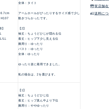
全体：タイト
実店舗在
送料につ
156.7cm
アームホールがぴったりするサイズ感で少し
 H107
動きづらかったです。
用】
【2】
LL
袖丈：ちょうどひじが隠れる位
 L/LL
着丈：ヒップ下少し見える位
腕周り：ゆったり
バスト：ゆったり
全体：ゆったり
ゆったり楽に着用できました。
私の場合は、2を選びます。
【1】
袖丈：ちょうどひじ位
着丈：ヒップ真ん中より下位
腕周り：ややゆったり