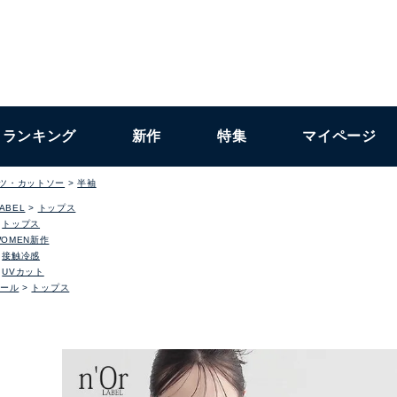
ランキング
新作
特集
マイページ
ャツ・カットソー
半袖
LABEL
トップス
トップス
WOMEN新作
接触冷感
UVカット
ール
トップス