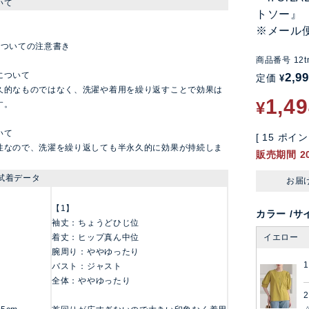
いて
トソー』
※メール
についての注意書き
商品番号
12t
について
2,9
定価
¥
久的なものではなく、洗濯や着用を繰り返すことで効果は
1,4
¥
す。
いて
[
15
ポイン
性なので、洗濯を繰り返しても半永久的に効果が持続しま
販売期間
2
試着データ
お届
【1】
カラー
サ
袖丈：ちょうどひじ位
着丈：ヒップ真ん中位
イエロー
腕周り：ややゆったり
1
バスト：ジャスト
全体：ややゆったり
2