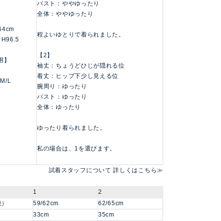
バスト：ややゆったり
全体：ややゆったり
164cm
程よいゆとりで着られました。
 H96.5
【2】
用】
袖丈：ちょうどひじが隠れる位
着丈：ヒップ下少し見える位
 M/L
腕周り：ゆったり
バスト：ゆったり
全体：ゆったり
ゆったり着られました。
私の場合は、1を選びます。
試着スタッフについて 詳しくはこちら≫
1
2
後）
59/62cm
62/65cm
33cm
35cm