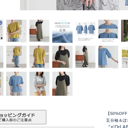
【50%O
五分袖＆ぽ
『n'Or