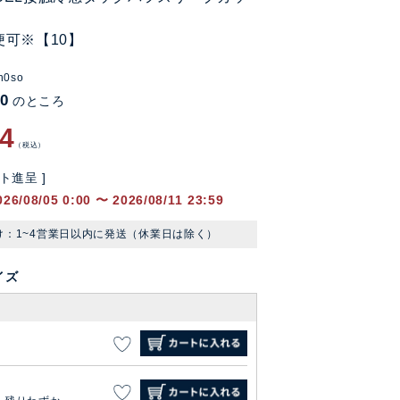
便可※【10】
n0so
90
のところ
94
税込
ト進呈 ]
026/08/05 0:00
〜
2026/08/11 23:59
け：1~4営業日以内に発送（休業日は除く）
イズ