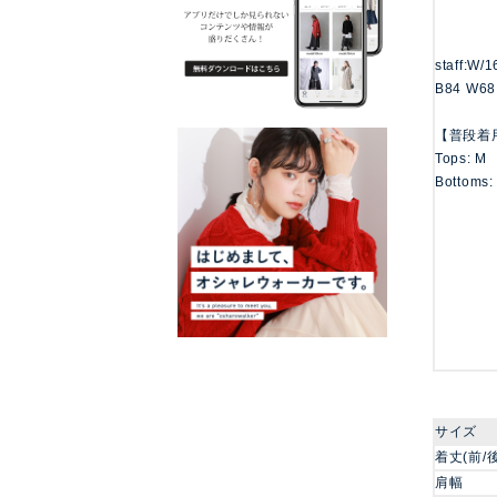
staff:W/
B84 W68
【普段着
Tops: M
Bottoms:
サイズ
着丈(前/
肩幅