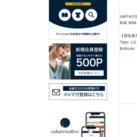
staff:H/
B98 W84
【普段着
Tops: L/
Bottoms: