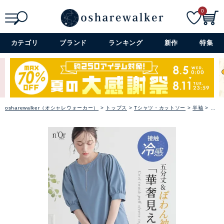
シューズ
0
バッグ
検索
詳細検索+
カテゴリ
ブランド
ランキング
新作
特集
アクセサリー
ファッション雑貨
セレモニー・オケージョン
osharewalker（オシャレウォーカー）
トップス
Tシャツ・カットソー
半袖
『n
アイテム特集
SALE
雑誌掲載アイテム
閉じる