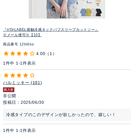
『n'OrLABEL接触冷感タックパフスリーブカットソー』
※メール便可※【10】
商品番号
12tn0so
4.00
1
1
件中
1
-
1
件表示
ハルミッキー
181
購入者
非公開
投稿日
2025/06/30
冷感タイプのこのデザインが欲しかったので、嬉しい！
1
件中
1
-
1
件表示