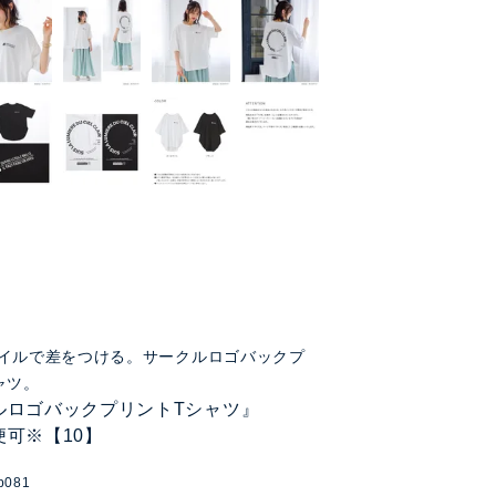
イルで差をつける。サークルロゴバックプ
ャツ。
ルロゴバックプリントTシャツ』
便可※【10】
p081