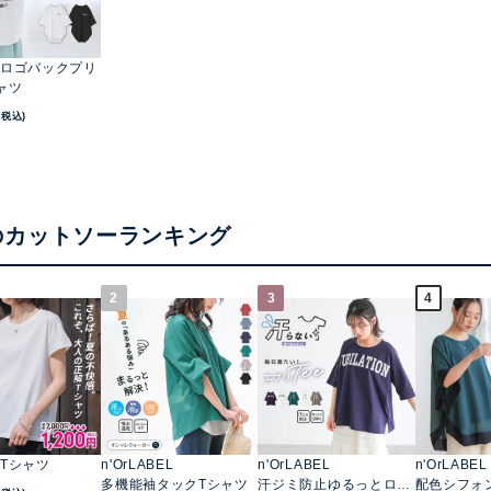
ロゴバックプリ
ャツ
(税込)
のカットソーランキング
2
3
4
Tシャツ
n'OrLABEL
n'OrLABEL
n'OrLABEL
多機能袖タックTシャツ
汗ジミ防止ゆるっとロゴ
配色シフォ