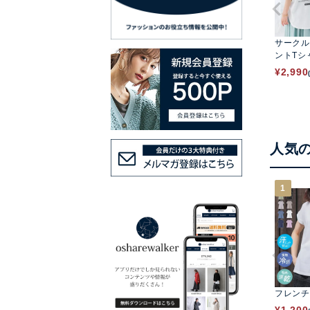
サークル
ントTシ
¥
2,990
人気
1
フレンチ