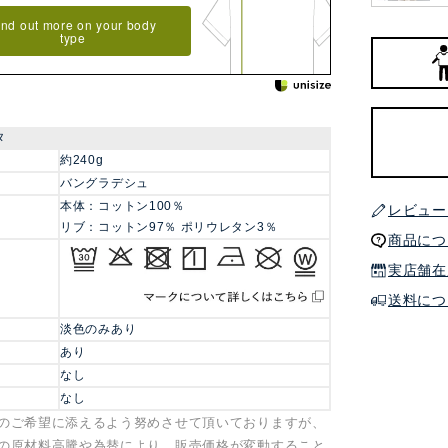
ind out more on your body
type
タ
約240g
バングラデシュ
本体：コットン100％
レビュー
リブ：コットン97％ ポリウレタン3％
商品につ
実店舗在
送料につ
淡色のみあり
あり
なし
なし
のご希望に添えるよう努めさせて頂いておりますが、
の原材料高騰や為替により、販売価格が変動すること