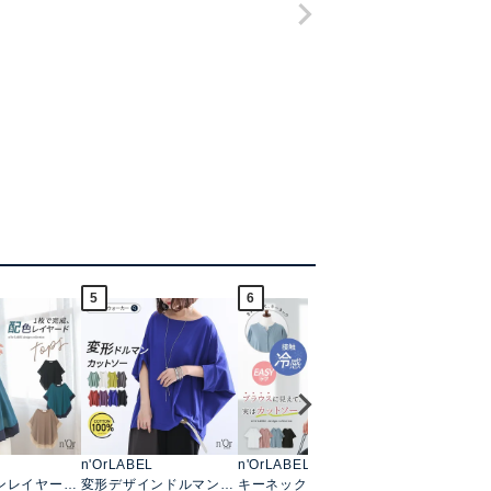
5
6
7
n'OrLABEL
n'OrLABEL
n'OrLABEL
ンレイヤード
変形デザインドルマンカ
キーネックフレア袖カッ
ドット切替冷