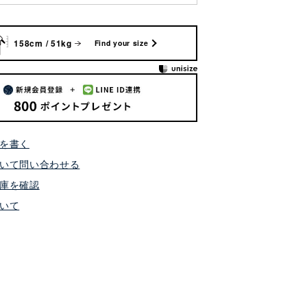
158cm / 51kg
Find your size
を書く
いて問い合わせる
庫を確認
いて