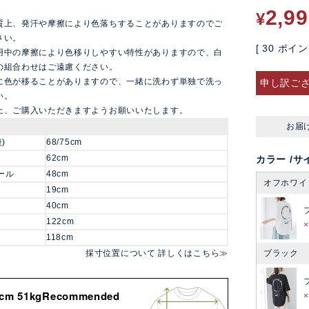
2,9
¥
質上、発汗や摩擦により色落ちすることがありますのでご
さい。
[
30
ポイン
用中の摩擦により色移りしやすい特性がありますので、白
の組合わせはご遠慮ください。
に色が移ることがありますので、一緒に洗わず単独で洗っ
申し訳ご
い。
上、ご購入いただきますようお願いいたします。
お届
)
68/75cm
62cm
カラー
サ
ール
48cm
オフホワイ
19cm
40cm
122cm
118cm
採寸位置について 詳しくはこちら≫
ブラック
8cm 51kgRecommended