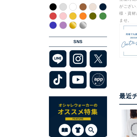
がござい
様・資材
ませ。
SNS
最近