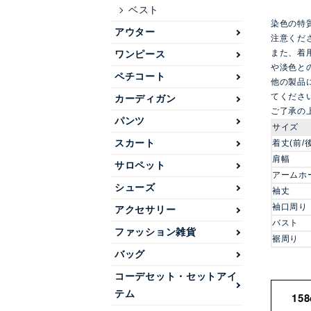
ベスト
染色の特
アウター
注意くだ
また、着
ワンピース
や淡色と
ペチコート
他の製品
てくださ
カーディガン
ご了承の
パンツ
サイズ
スカート
着丈(前/後
肩幅
サロペット
アームホ
シューズ
袖丈
袖口周り
アクセサリー
バスト
ファッション雑貨
裾周り
バッグ
コーデセット・セットアイ
テム
15