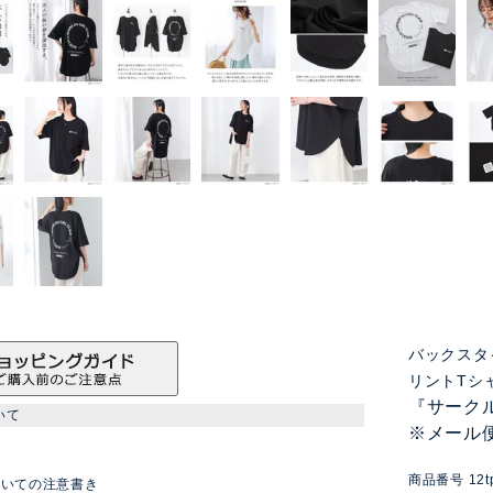
バックスタ
リントTシ
『サーク
いて
※メール
商品番号
12t
ついての注意書き