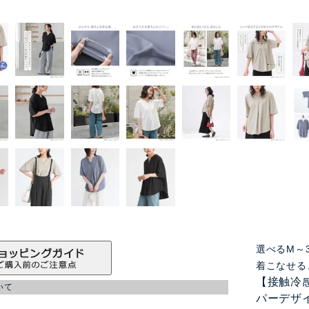
選べるM～
着こなせる
【接触冷感
いて
パーデザ