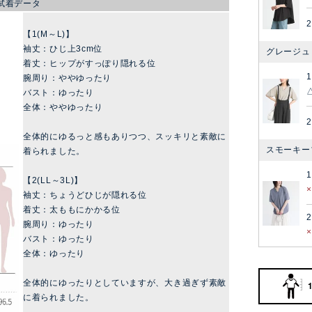
試着データ
2
【1(M～L)】
袖丈：ひじ上3cm位
グレージュ
着丈：ヒップがすっぽり隠れる位
腕周り：ややゆったり
バスト：ゆったり
全体：ややゆったり
2
全体的にゆるっと感もありつつ、スッキリと素敵に
スモーキー
着られました。
【2(LL～3L)】
袖丈：ちょうどひじが隠れる位
着丈：太ももにかかる位
2
腕周り：ゆったり
バスト：ゆったり
全体：ゆったり
全体的にゆったりとしていますが、大き過ぎず素敵
に着られました。