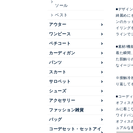
ソール
■デザイ
ベスト
綺麗めに
ンのカッ
アウター
イリング
ワンピース
ラインで
ペチコート
■素材/機
カーディガン
着た瞬間
た肌触り
パンツ
なイージ
スカート
※接触冷
サロペット
り返して
シューズ
■コーデ
アクセサリー
オフィス
ルに着こ
ファッション雑貨
ワイドパ
バッグ
オフィス
ュアルな
コーデセット・セットアイ