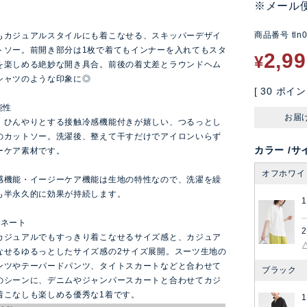
※メール
ン
商品番号
tln
もカジュアルスタイルにも着こなせる、スキッパーデザイ
トソー。前開き部分は1枚で着てもインナーを入れてもスタ
2,9
¥
を楽しめる絶妙な開き具合。前後の着丈差とラウンドヘム
シャツのような印象に◎
[
30
ポイン
能性
お届
、ひんやりとする接触冷感機能付きが嬉しい、つるっとし
のカットソー。洗濯後、整えて干すだけでアイロンいらず
カラー
サ
ーケア素材です。
オフホワイ
感機能・イージーケア機能は生地の特性なので、洗濯を繰
も半永久的に効果が持続します。
ィネート
2
カジュアルでもすっきり着こなせるサイズ感と、カジュア
なせるゆるっとしたサイズ感の2サイズ展開。スーツ生地の
ンツやテーパードパンツ、タイトスカートなどと合わせて
ブラック
のシーンに、デニムやジャンパースカートと合わせてカジ
着こなしも楽しめる優秀な1着です。