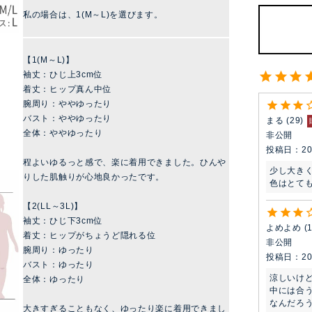
私の場合は、1(M～L)を選びます。
【1(M～L)】
袖丈：ひじ上3cm位
着丈：ヒップ真ん中位
腕周り：ややゆったり
バスト：ややゆったり
まる
29
全体：ややゆったり
非公開
投稿日
20
程よいゆるっと感で、楽に着用できました。ひんや
少し大きく
りした肌触りが心地良かったです。
色はとて
【2(LL～3L)】
袖丈：ひじ下3cm位
よめよめ
着丈：ヒップがちょうど隠れる位
非公開
腕周り：ゆったり
投稿日
20
バスト：ゆったり
涼しいけ
全体：ゆったり
中には合
なんだろ
大きすぎることもなく、ゆったり楽に着用できまし