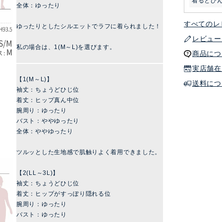
着るとひ
全体：ゆったり
すべてのレ
ゆったりとしたシルエットでラフに着られました！
レビュー
私の場合は、1(M～L)を選びます。
商品につ
実店舗在
【1(M～L)】
送料につ
袖丈：ちょうどひじ位
着丈：ヒップ真ん中位
腕周り：ゆったり
バスト：ややゆったり
全体：ややゆったり
ツルッとした生地感で肌触りよく着用できました。
【2(LL～3L)】
袖丈：ちょうどひじ位
着丈：ヒップがすっぽり隠れる位
腕周り：ゆったり
バスト：ゆったり