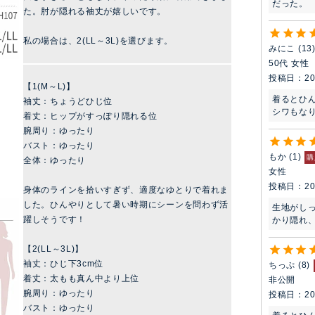
だった。
た。肘が隠れる袖丈が嬉しいです。
私の場合は、2(LL～3L)を選びます。
みにこ
13
50代
女性
投稿日
20
【1(M～L)】
着るとひん
袖丈：ちょうどひじ位
シワもな
着丈：ヒップがすっぽり隠れる位
腕周り：ゆったり
バスト：ゆったり
もか
1
購
全体：ゆったり
女性
投稿日
20
身体のラインを拾いすぎず、適度なゆとりで着れま
した。ひんやりとして暑い時期にシーンを問わず活
生地がし
躍しそうです！
かり隠れ
【2(LL～3L)】
袖丈：ひじ下3cm位
ちっぷ
8
着丈：太もも真ん中より上位
非公開
腕周り：ゆったり
投稿日
20
バスト：ゆったり