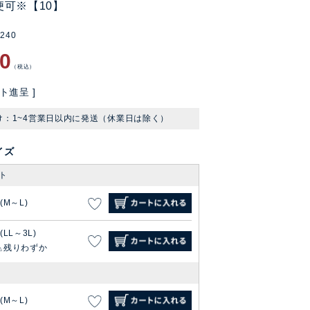
便可※【10】
0240
90
税込
ト進呈 ]
け：1~4営業日以内に発送（休業日は除く）
イズ
ト
1(M～L)
(LL～3L)
残りわずか
1(M～L)