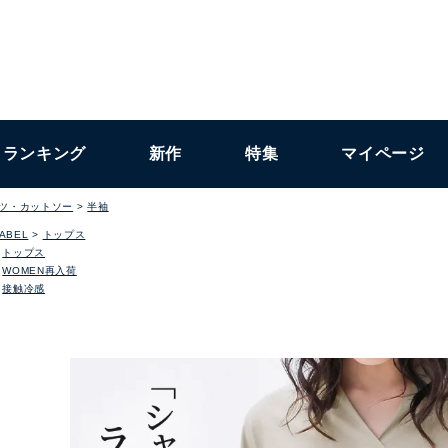
ランキング
新作
特集
マイページ
ャツ・カットソー
半袖
LABEL
トップス
トップス
WOMEN再入荷
接触冷感