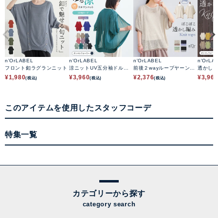
n'OrLABEL
n'OrLABEL
n'OrLABEL
n'OrLA
フロント釦ラグランニット
涼ニットUV五分袖ドルマ
前後２wayループヤーン配
透かし
ンカーディガン
色ニット
ット
¥
1,980
¥
3,960
¥
2,376
¥
3,96
(税込)
(税込)
(税込)
このアイテムを使用したスタッフコーデ
特集一覧
カテゴリーから探す
category search