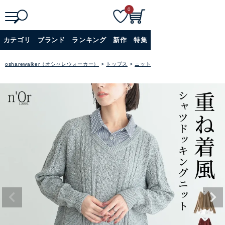
0
検
詳細検索
カテゴリ
ブランド
ランキング
新作
特集
索
+
osharewalker（オシャレウォーカー）
トップス
ニット