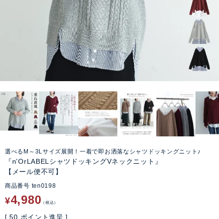
選べるM～3Lサイズ展開！一着で即お洒落なシャツドッキングニット♪
『n'OrLABELシャツドッキングVネックニット』
【メール便不可】
商品番号
ten0198
4,980
¥
税込
[
50
ポイント進呈 ]