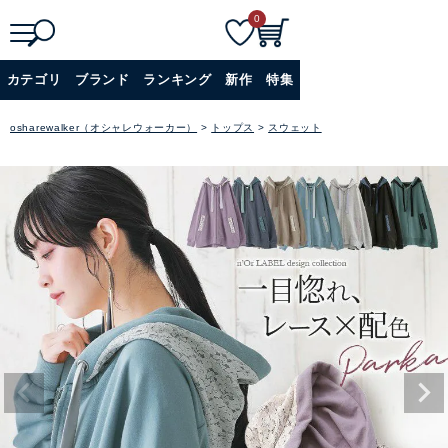
0
検
詳細検索
カテゴリ
ブランド
ランキング
新作
特集
索
+
osharewalker（オシャレウォーカー）
トップス
スウェット