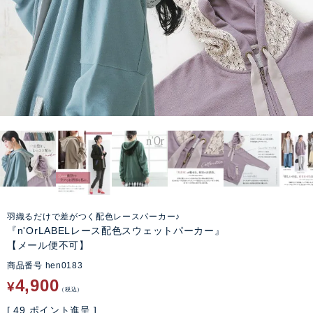
羽織るだけで差がつく配色レースパーカー♪
『n'OrLABELレース配色スウェットパーカー』
【メール便不可】
商品番号
hen0183
4,900
¥
税込
[
49
ポイント進呈 ]