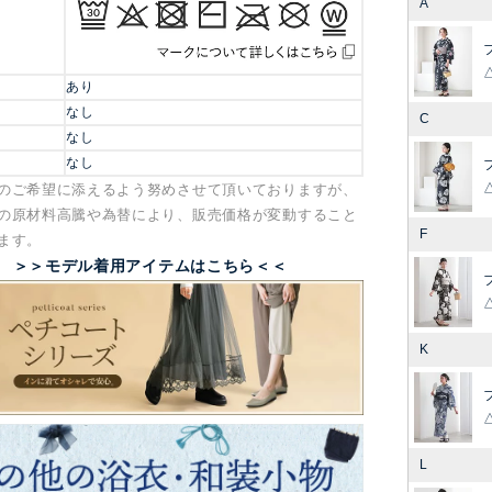
A
あり
なし
C
なし
なし
のご希望に添えるよう努めさせて頂いておりますが、
の原材料高騰や為替により、販売価格が変動すること
F
ます。
＞＞モデル着用アイテムはこちら＜＜
K
L