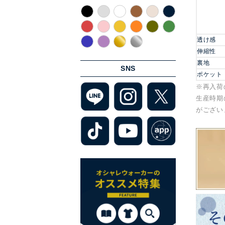
透け感
伸縮性
裏地
SNS
ポケット
※再入荷
生産時期
がござい