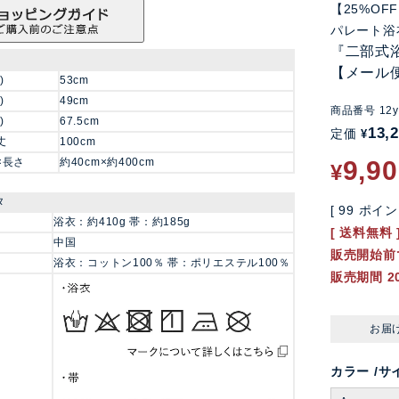
【25%O
パレート浴
『二部式
【メール
)
53cm
)
49cm
商品番号
12y
)
67.5cm
13,
定価
¥
丈
100cm
×長さ
約40cm×約400cm
9,9
¥
タ
[
99
ポイン
浴衣：約410g 帯：約185g
送料無料
中国
販売開始前
浴衣：コットン100％ 帯：ポリエステル100％
販売期間
2
お届
カラー
サ