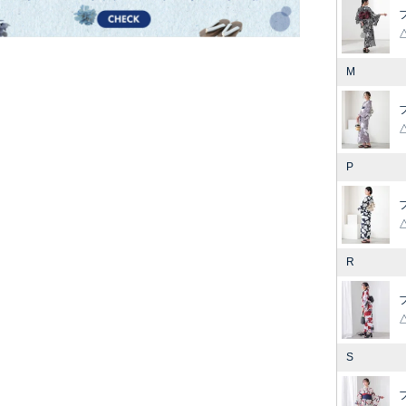
M
P
R
S