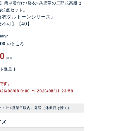
FF】簡単着付け♪浴衣×兵児帯の二部式高級セ
衣2点セット。
浴衣ダルトーンシリーズ』
便不可】【40】
n0yn
200
のところ
00
税込
ト進呈 ]
です。
026/08/08 0:00
〜
2026/08/11 23:59
け：1~4営業日以内に発送（休業日は除く）
イズ