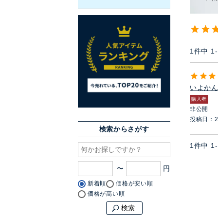
1
件中
1
-
いよか
購入者
非公開
投稿日
2
検索からさがす
1
件中
1
-
〜
新着順
価格が安い順
価格が高い順
検索