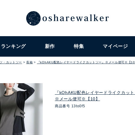
ランキング
新作
特集
マイページ
ャツ・カットソー
長袖
『kOhAKU配色レイヤードライクカットソー』※メール便可※【1
『kOhAKU配色レイヤードライクカッ
※メール便可※【10】
商品番号
13to0f5