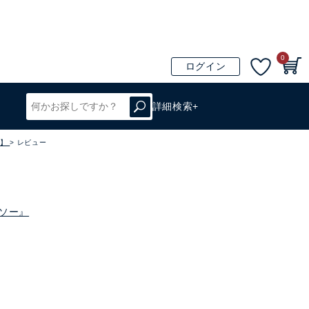
0
ログイン
詳細検索+
0】
レビュー
トソー』