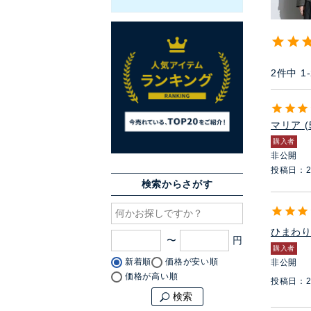
2
件中
1
-
マリア
購入者
非公開
投稿日
2
検索からさがす
ひまわ
〜
購入者
新着順
価格が安い順
非公開
価格が高い順
投稿日
2
検索