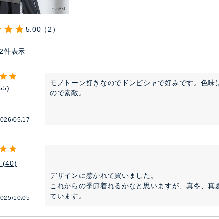
5.00
2
2
件表示
モノトーン好きなのでドンピシャで好みです。色味
55
ので素敵。
026/05/17
り
40
デザインに惹かれて買いました。

これからの季節着れるかなと思いますが、真冬、真
ています。
025/10/05