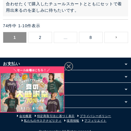
合わせたくて購入したチュールスカートとともにセットで着
用出来るのを楽しみに待ちたいです。
74
件中
1
-
10
件表示
1
2
…
8
お支払い
配送・送料
お買い物について
その他
会社概要
特定商取引法に基づく表示
プライバシーポリシー
私たちのサステナビリティ
採用情報
アフィリエイト