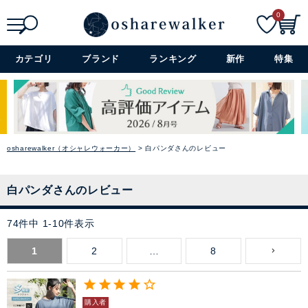
0
検索
詳細検索+
カテゴリ
ブランド
ランキング
新作
特集
osharewalker（オシャレウォーカー）
白パンダさんのレビュー
白パンダさんのレビュー
74
件中
1
-
10
件表示
1
2
…
8
購入者