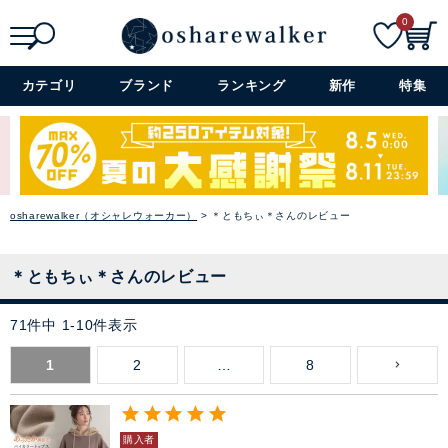
0
検索
詳細検索+
カテゴリ
ブランド
ランキング
新作
特集
osharewalker（オシャレウォーカー）
＊ともちぃ＊さんのレビュー
＊ともちぃ＊さんのレビュー
71
件中
1
-
10
件表示
1
2
…
8
購入者