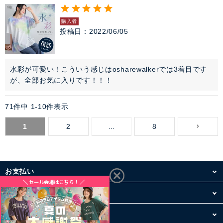
購入者
投稿日
2022/06/05
水彩が可愛い！こういう感じはosharewalkerでは3着目です
が、全部お気に入りです！！！
71
件中
1
-
10
件表示
1
2
…
8
お支払い
配送・送料
お買い物について