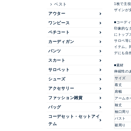
1枚で主
ベスト
ザインが
アウター
■コーデ
ワンピース
印象的な
ペチコート
にトップ
サロペ等
カーディガン
イテム。
パンツ
デにも自
スカート
■素材
サロペット
伸縮性の
サイズ
シューズ
着丈
アクセサリー
肩幅
ファッション雑貨
アームホ
袖丈
バッグ
袖口周り
コーデセット・セットアイ
バスト
テム
裾周り