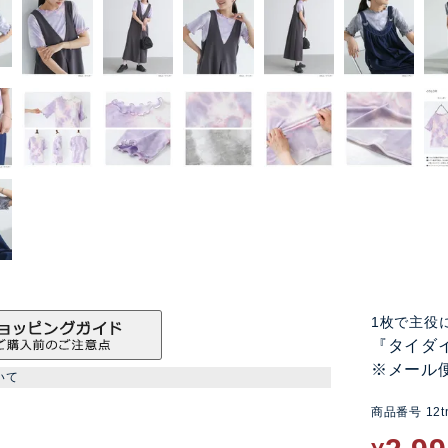
1枚で主役
『タイダ
※メール
いて
商品番号
12t
ン