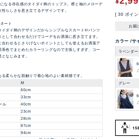
2,9
¥
役になる存在感のタイダイ柄のトップス。襟と袖のメローデ
女性らしさを惹き立てるデザインです。
[
30
ポイン
ィネート
お届
タイダイ柄のデザインだからシンプルなスカートやパンツ
スとして合わせるだけでコーデをお洒落に惹き立てます。
カラー
サ
に合わせるとさりげないポイントとしても使えるお洒落ア
同系色でまとめたカラーリングなので主張しすぎず、コー
ラベンダー
然となじみます。
ある柔らかな肌触りで着心地のよい素材感です。
M
グレー
60cm
33cm
ール
40cm
23cm
28cm
87cm
15
94cm