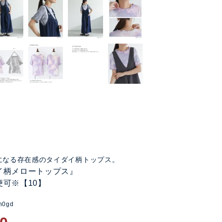
になる存在感のタイダイ柄トップス。
イ柄メロートップス』
便可※【10】
n0gd