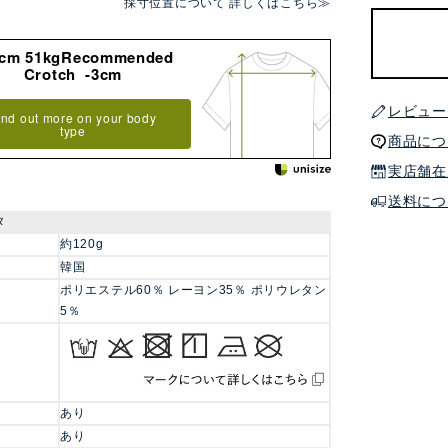
採寸位置について 詳しくはこちら≫
8cm 51kgRecommended
Crotch -3cm
レビュー
ind out more on your body
type
商品につ
実店舗在
送料につ
タ
約120g
韓国
ポリエステル60％ レーヨン35％ ポリウレタン
5％
あり
あり