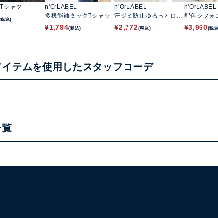
Tシャツ
n'OrLABEL
n'OrLABEL
n'OrLABEL
多機能袖タックTシャツ
汗ジミ防止ゆるっとロゴ
配色シフォ
(税込)
Tシャツ
トップス
¥
1,794
¥
2,772
¥
3,960
(税込)
(税込)
(税込
アイテムを使用したスタッフコーデ
一覧