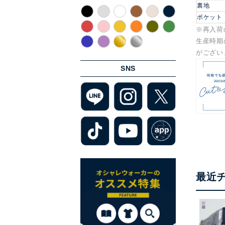
裏地
ポケット
※再入荷
生産時期
がござい
SNS
最近