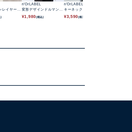
n'OrLABEL
n'OrLABEL
n'OrLABEL
ンレイヤード
変形デザインドルマンカ
キーネックフレア袖カッ
ドット切替冷
ットソー
トソーシャツ
ー
¥
1,980
¥
3,590
¥
2,990
)
(税込)
(税込)
(税込)