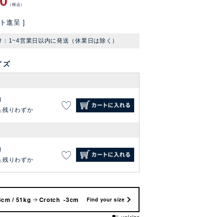
90
税込
ト進呈 ]
け：1~4営業日以内に発送（休業日は除く）
イズ
M
残りわずか
M
残りわずか
8cm / 51kg
Crotch -3cm
Find your size