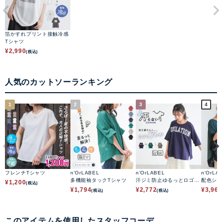
箔かすれプリント接触冷感
Tシャツ
¥
2,990
(税込)
人気のカットソーランキング
1
2
3
4
フレンチTシャツ
n'OrLABEL
n'OrLABEL
n'OrLA
多機能袖タックTシャツ
汗ジミ防止ゆるっとロゴT
配色シ
¥
1,200
(税込)
シャツ
ップス
¥
1,794
¥
2,772
¥
3,96
(税込)
(税込)
このアイテムを使用したスタッフコーデ