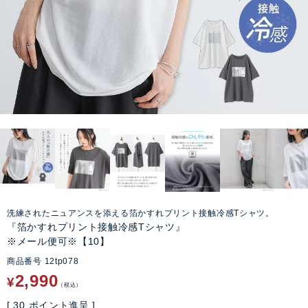
洗練されたニュアンスを添える箔かすれプリント接触冷感Tシャツ。
『箔かすれプリント接触冷感Tシャツ』
※メール便可※【10】
商品番号
12tp078
2,990
¥
税込
[
30
ポイント進呈 ]