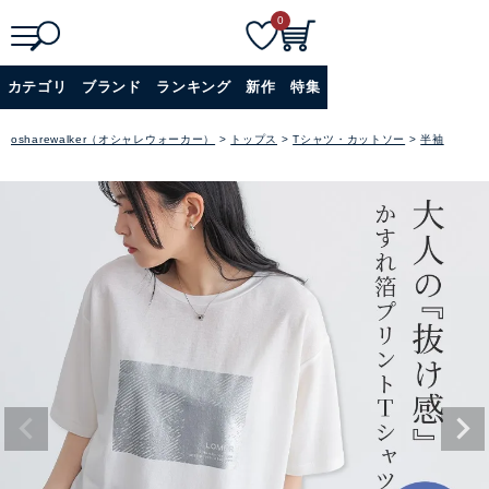
0
検
詳細検索
カテゴリ
ブランド
ランキング
新作
特集
索
+
osharewalker（オシャレウォーカー）
トップス
Tシャツ・カットソー
半袖